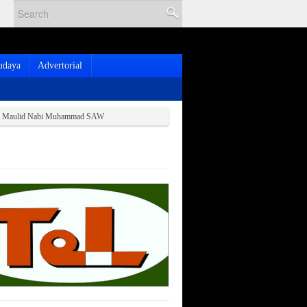
udaya
Advertorial
tan Maulid Nabi Muhammad SAW