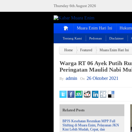
Thursday 6th August 2026
Muara Enim Hari Ini
Hukum 
Tentang Kami
Pedoman
Disclaimer
Home
Featured
Muara Enim Hari Ini
Warga RT 06 Ayek Putih R
Peringatan Maulid Nabi 
admin
26 Oktober 2021
By:
On:
Related Posts
BPJS Kesehatan Resmikan MPP Full
Shifting di Muara Enim, Pelayanan JKN
Kini Lebih Mudah, Cepat, dan