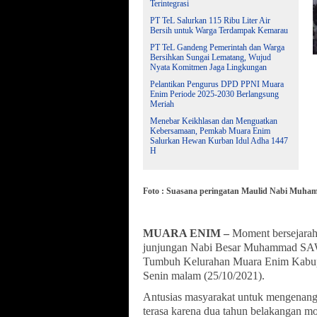
Terintegrasi
PT TeL Salurkan 115 Ribu Liter Air
Bersih untuk Warga Terdampak Kemarau
PT TeL Gandeng Pemerintah dan Warga
Bersihkan Sungai Lematang, Wujud
Nyata Komitmen Jaga Lingkungan
Pelantikan Pengurus DPD PPNI Muara
Enim Periode 2025-2030 Berlangsung
Meriah
Menebar Keikhlasan dan Menguatkan
Kebersamaan, Pemkab Muara Enim
Salurkan Hewan Kurban Idul Adha 1447
H
Foto : Suasana peringatan Maulid Nabi Muh
MUARA ENIM –
Moment bersejarah
junjungan Nabi Besar Muhammad SAW
Tumbuh Kelurahan Muara Enim Kabupa
Senin malam (25/10/2021).
Antusias masyarakat untuk mengena
terasa karena dua tahun belakangan mo