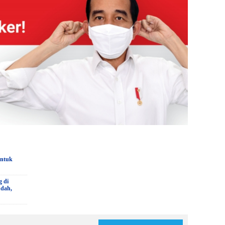
untuk
g di
udah,