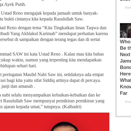
a Ayek Putih.
 Ustad Reno mengajak kepada jamaah untuk banyak-
tu bukti cintanya kita kepada Rasulullah Saw.
tad Reno dengan tema “Kita Tingkatkan Iman Taqwa dan
ibadi Yang Akhlakul Karimah” mendapat perhatian karena
ersebut di sampaikan dengan terang tegas dan di sertai
mmad SAW ini kata Ustad Reno . Kalau mau kita bahas
k cukup waktu, namun yang terpenting kita mendapatkan
hidupan sehari hari.
peringatan Maulid Nabi Saw ini, setidaknya ada empat
asi bagi kita yaitu sifat Siddiq artinya dapat di percaya.
janji dan amanah .
a nabi selalu menyampaikan kebaikan-kebaikan dan ke
iri Rasulullah Saw mempunyai pemikiran pemikiran yang
 ajaran kepada umat,” tutupnya. (Kalbadri)