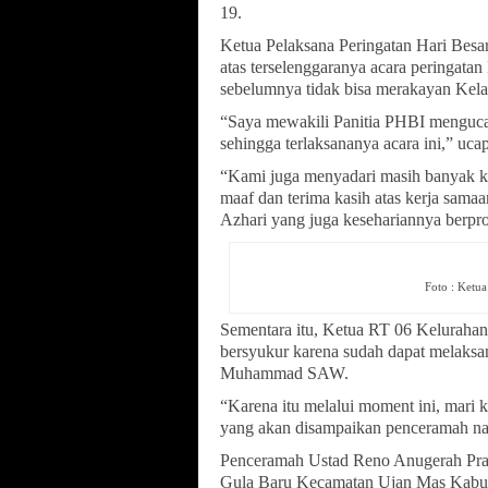
19.
Ketua Pelaksana Peringatan Hari Besa
atas terselenggaranya acara peringa
sebelumnya tidak bisa merakayan Kel
“Saya mewakili Panitia PHBI menguca
sehingga terlaksananya acara ini,” uca
“Kami juga menyadari masih banyak k
maaf dan terima kasih atas kerja samaa
Azhari yang juga kesehariannya berprofe
Foto : Ketu
Sementara itu, Ketua RT 06 Keluraha
bersyukur karena sudah dapat melaksa
Muhammad SAW.
“Karena itu melalui moment ini, mari
yang akan disampaikan penceramah na
Penceramah Ustad Reno Anugerah Pra
Gula Baru Kecamatan Ujan Mas Kabupa