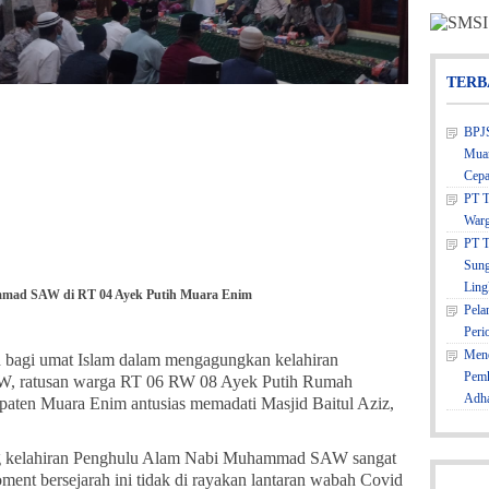
TERB
BPJS
Muar
Cepa
PT T
Warg
PT T
Sung
Ling
ammad SAW di RT 04 Ayek Putih Muara Enim
Pela
Peri
Mene
 bagi umat Islam dalam mengagungkan kelahiran
Pemk
, ratusan warga RT 06 RW 08 Ayek Putih Rumah
Adh
ten Muara Enim antusias memadati Masjid Baitul Aziz,
ng kelahiran Penghulu Alam Nabi Muhammad SAW sangat
ment bersejarah ini tidak di rayakan lantaran wabah Covid