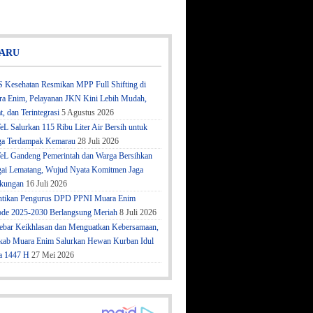
ARU
 Kesehatan Resmikan MPP Full Shifting di
a Enim, Pelayanan JKN Kini Lebih Mudah,
t, dan Terintegrasi
5 Agustus 2026
eL Salurkan 115 Ribu Liter Air Bersih untuk
a Terdampak Kemarau
28 Juli 2026
eL Gandeng Pemerintah dan Warga Bersihkan
ai Lematang, Wujud Nyata Komitmen Jaga
kungan
16 Juli 2026
ntikan Pengurus DPD PPNI Muara Enim
ode 2025-2030 Berlangsung Meriah
8 Juli 2026
bar Keikhlasan dan Menguatkan Kebersamaan,
ab Muara Enim Salurkan Hewan Kurban Idul
a 1447 H
27 Mei 2026