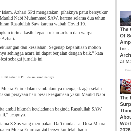
r Islam, Azhari SPd mengatakan, pihaknya patut bersyukur
tan Maulid Nabi Muhammad SAW, karena selama dua tahun
ahiran Rasulullah Saw karena wabah Covid 19.
pkan terima kasih kepada rekan -rekan dan warga
p Azhari.
ekurangan dan kesalahan. Segenap kepanitiaan mohon
nya sehingga acara ini dapat berjalan dengan baik,” kata
si sebagai jurnalis ini.
a PHBI Azhari S Pd I dalam sambutannya
n Muara Enim dalam sambutannya mengajak agar selalu
nakan perayaan hari besar keagamaan yakni Maulid Nabi
 kita ambil hikmah keteladanan baginda Rasulullah SAW
nti,” ucapnya.
tama S Sos yang merupakan Da’i muda asal Desa Muara
ten Muara Enim sangat bersyukur telah hadir