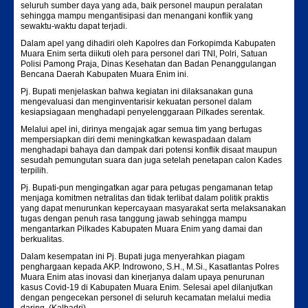
seluruh sumber daya yang ada, baik personel maupun peralatan
sehingga mampu mengantisipasi dan menangani konflik yang
sewaktu-waktu dapat terjadi.
Dalam apel yang dihadiri oleh Kapolres dan Forkopimda Kabupaten
Muara Enim serta diikuti oleh para personel dari TNI, Polri, Satuan
Polisi Pamong Praja, Dinas Kesehatan dan Badan Penanggulangan
Bencana Daerah Kabupaten Muara Enim ini.
Pj. Bupati menjelaskan bahwa kegiatan ini dilaksanakan guna
mengevaluasi dan menginventarisir kekuatan personel dalam
kesiapsiagaan menghadapi penyelenggaraan Pilkades serentak.
Melalui apel ini, dirinya mengajak agar semua tim yang bertugas
mempersiapkan diri demi meningkatkan kewaspadaan dalam
menghadapi bahaya dan dampak dari potensi konflik disaat maupun
sesudah pemungutan suara dan juga setelah penetapan calon Kades
terpilih.
Pj. Bupati-pun mengingatkan agar para petugas pengamanan tetap
menjaga komitmen netralitas dan tidak terlibat dalam politik praktis
yang dapat menurunkan kepercayaan masyarakat serta melaksanakan
tugas dengan penuh rasa tanggung jawab sehingga mampu
mengantarkan Pilkades Kabupaten Muara Enim yang damai dan
berkualitas.
Dalam kesempatan ini Pj. Bupati juga menyerahkan piagam
penghargaan kepada AKP. Indrowono, S.H., M.Si., Kasatlantas Polres
Muara Enim atas inovasi dan kinerjanya dalam upaya penurunan
kasus Covid-19 di Kabupaten Muara Enim. Selesai apel dilanjutkan
dengan pengecekan personel di seluruh kecamatan melalui media