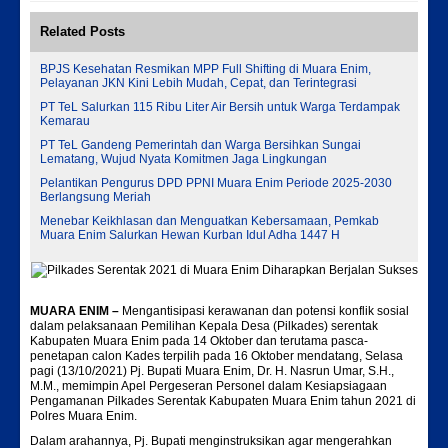
Related Posts
BPJS Kesehatan Resmikan MPP Full Shifting di Muara Enim,
Pelayanan JKN Kini Lebih Mudah, Cepat, dan Terintegrasi
PT TeL Salurkan 115 Ribu Liter Air Bersih untuk Warga Terdampak
Kemarau
PT TeL Gandeng Pemerintah dan Warga Bersihkan Sungai
Lematang, Wujud Nyata Komitmen Jaga Lingkungan
Pelantikan Pengurus DPD PPNI Muara Enim Periode 2025-2030
Berlangsung Meriah
Menebar Keikhlasan dan Menguatkan Kebersamaan, Pemkab
Muara Enim Salurkan Hewan Kurban Idul Adha 1447 H
MUARA ENIM –
Mengantisipasi kerawanan dan potensi konflik sosial
dalam pelaksanaan Pemilihan Kepala Desa (Pilkades) serentak
Kabupaten Muara Enim pada 14 Oktober dan terutama pasca-
penetapan calon Kades terpilih pada 16 Oktober mendatang, Selasa
pagi (13/10/2021) Pj. Bupati Muara Enim, Dr. H. Nasrun Umar, S.H.,
M.M., memimpin Apel Pergeseran Personel dalam Kesiapsiagaan
Pengamanan Pilkades Serentak Kabupaten Muara Enim tahun 2021 di
Polres Muara Enim.
Dalam arahannya, Pj. Bupati menginstruksikan agar mengerahkan