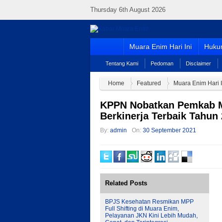
Thursday 6th August 2026
Muara Enim Hari Ini
Hukum
Tentang Kami
Pedoman
Disclaimer
Home
Featured
Muara Enim Hari I
KPPN Nobatkan Pemkab M
Berkinerja Terbaik Tahun
By:
admin
On:
30 September 2021
Related Posts
BPJS Kesehatan Resmikan MPP
Full Shifting di Muara Enim,
Pelayanan JKN Kini Lebih Mudah,