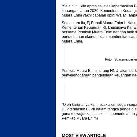
“Selain itu, kita apresiasi atas keberhasi
keuangan tahun 2020, Kementerian Keuang
Muara Enim yakni capaian opini Wajar Tanpa 
Sementara itu, Pj Bupati Muara Enim H Nas
Kementerian Keuangan RI, khususnya Kanwil 
bersama Pemkab Muara Enim dengan baik dan
pertumbuhan ekonomi dan memberikan saran
Muara Enim.
Foto : Suasana per
Pemkab Muara Enim, terang HNU, akan ber
penyelenggaraan pengelolaan keuangan daera
“Oleh karenanya kami tidak akan segan-seg
DJP termasuk DJPb dalam rangka pengelolaan
guna mewujudkan tata kelola pemerintahan y
Pemkab Muara Enim)
MOST VIEW ARTICLE