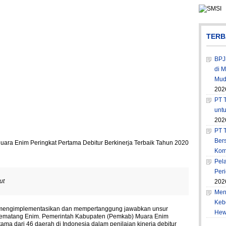
TERB
BPJ
di 
Muda
202
PT T
unt
202
PT 
Ber
Kom
Pel
Per
ut
202
Men
Keb
 mengimplementasikan dan mempertanggung jawabkan unsur
Hew
ematang Enim. Pemerintah Kabupaten (Pemkab) Muara Enim
ama dari 46 daerah di Indonesia dalam penilaian kinerja debitur