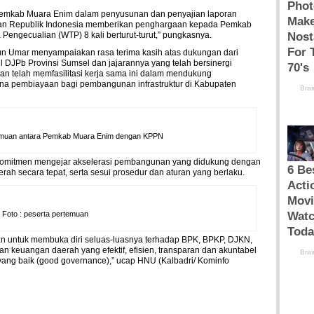
lan Pemkab Muara Enim dalam penyusunan dan penyajian laporan
an Republik Indonesia memberikan penghargaan kepada Pemkab
Pengecualian (WTP) 8 kali berturut-turut,” pungkasnya.
run Umar menyampaiakan rasa terima kasih atas dukungan dari
DJPb Provinsi Sumsel dan jajarannya yang telah bersinergi
 telah memfasilitasi kerja sama ini dalam mendukung
a pembiayaan bagi pembangunan infrastruktur di Kabupaten
temuan antara Pemkab Muara Enim dengan KPPN
komitmen mengejar akselerasi pembangunan yang didukung dengan
h secara tepat, serta sesui prosedur dan aturan yang berlaku.
Foto : peserta pertemuan
an untuk membuka diri seluas-luasnya terhadap BPK, BPKP, DJKN,
 keuangan daerah yang efektif, efisien, transparan dan akuntabel
ang baik (good governance),” ucap HNU (Kalbadri/ Kominfo