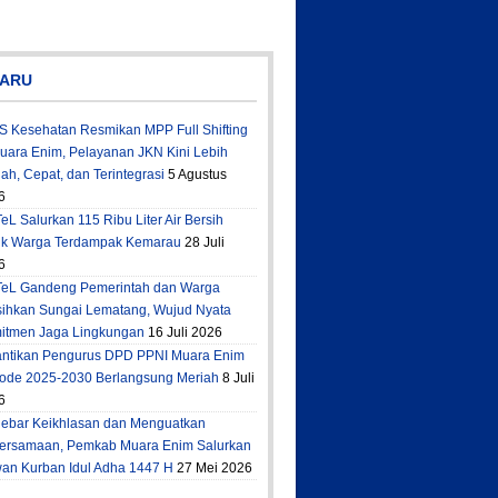
ARU
S Kesehatan Resmikan MPP Full Shifting
Muara Enim, Pelayanan JKN Kini Lebih
h, Cepat, dan Terintegrasi
5 Agustus
6
eL Salurkan 115 Ribu Liter Air Bersih
uk Warga Terdampak Kemarau
28 Juli
6
TeL Gandeng Pemerintah dan Warga
sihkan Sungai Lematang, Wujud Nyata
itmen Jaga Lingkungan
16 Juli 2026
antikan Pengurus DPD PPNI Muara Enim
iode 2025-2030 Berlangsung Meriah
8 Juli
6
ebar Keikhlasan dan Menguatkan
ersamaan, Pemkab Muara Enim Salurkan
an Kurban Idul Adha 1447 H
27 Mei 2026