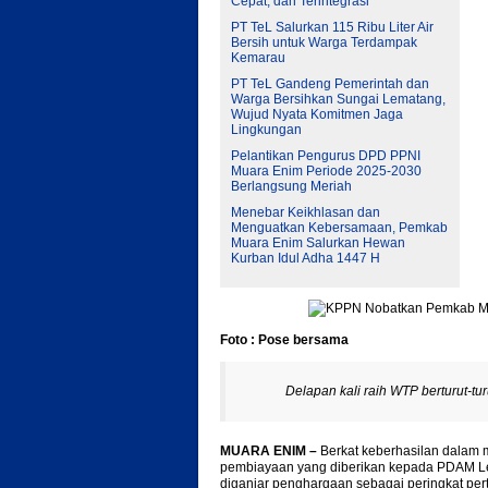
Cepat, dan Terintegrasi
PT TeL Salurkan 115 Ribu Liter Air
Bersih untuk Warga Terdampak
Kemarau
PT TeL Gandeng Pemerintah dan
Warga Bersihkan Sungai Lematang,
Wujud Nyata Komitmen Jaga
Lingkungan
Pelantikan Pengurus DPD PPNI
Muara Enim Periode 2025-2030
Berlangsung Meriah
Menebar Keikhlasan dan
Menguatkan Kebersamaan, Pemkab
Muara Enim Salurkan Hewan
Kurban Idul Adha 1447 H
Foto : Pose bersama
Delapan kali raih WTP berturut-tur
MUARA ENIM –
Berkat keberhasilan dalam
pembiayaan yang diberikan kepada PDAM L
diganjar penghargaan sebagai peringkat pert