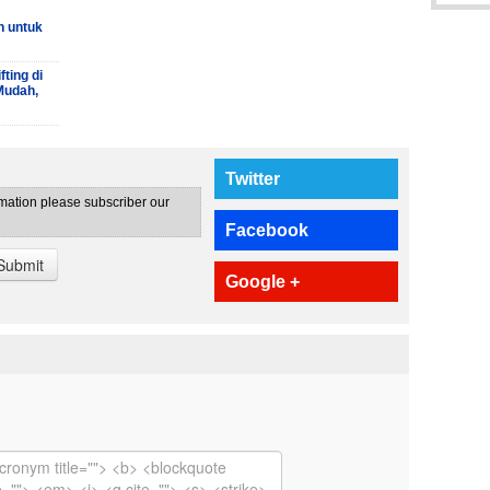
h untuk
ting di
Mudah,
Twitter
rmation please subscriber our
Facebook
Submit
Google +