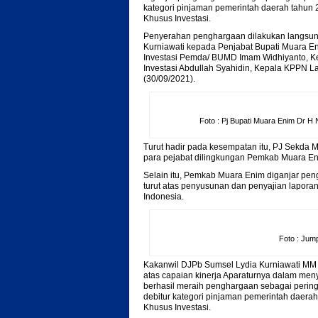
kategori pinjaman pemerintah daerah tahun
Khusus Investasi.
Penyerahan penghargaan dilakukan langsung
Kurniawati kepada Penjabat Bupati Muara E
Investasi Pemda/ BUMD Imam Widhiyanto, 
Investasi Abdullah Syahidin, Kepala KPPN L
(30/09/2021).
Foto : Pj Bupati Muara Enim Dr 
Turut hadir pada kesempatan itu, PJ Sekda 
para pejabat dilingkungan Pemkab Muara En
Selain itu, Pemkab Muara Enim diganjar pen
turut atas penyusunan dan penyajian lapor
Indonesia.
Foto : Jum
Kakanwil DJPb Sumsel Lydia Kurniawati MM
atas capaian kinerja Aparaturnya dalam men
berhasil meraih penghargaan sebagai peringk
debitur kategori pinjaman pemerintah daer
Khusus Investasi.