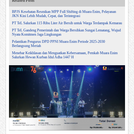
Related Posts
BPJS Kesehatan Resmikan MPP Full Shifting di Muara Enim, Pelayanan
JKN Kini Lebih Mudah, Cepat, dan Terintegrasi
PT TeL Salurkan 115 Ribu Liter Air Bersih untuk Warga Terdampak Kemarau
PT TeL Gandeng Pemerintah dan Warga Bersihkan Sungai Lematang, Wujud
Nyata Komitmen Jaga Lingkungan
Pelantikan Pengurus DPD PPNI Muara Enim Periode 2025-2030
Berlangsung Meriah
Menebar Keikhlasan dan Menguatkan Kebersamaan, Pemkab Muara Enim
Salurkan Hewan Kurban Idul Adha 1447 H