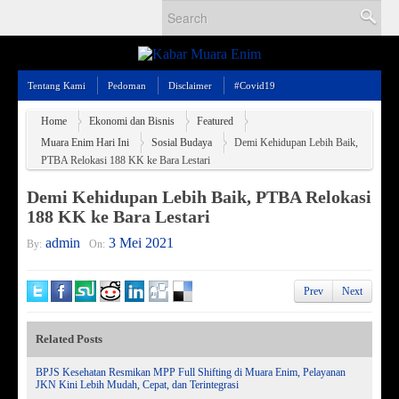
Tentang Kami
Pedoman
Disclaimer
#Covid19
Home
Ekonomi dan Bisnis
Featured
Muara Enim Hari Ini
Sosial Budaya
Demi Kehidupan Lebih Baik,
PTBA Relokasi 188 KK ke Bara Lestari
Demi Kehidupan Lebih Baik, PTBA Relokasi
188 KK ke Bara Lestari
admin
3 Mei 2021
By:
On:
Prev
Next
Related Posts
BPJS Kesehatan Resmikan MPP Full Shifting di Muara Enim, Pelayanan
JKN Kini Lebih Mudah, Cepat, dan Terintegrasi