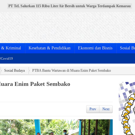
PT TeL Gandeng Pemerintah dan Warga Bersihkan Sungai Lematang, Wujud
Nyata Komitmen Jaga Lingkungan
Pelantikan Pengurus DPD PPNI Muara Enim Periode 2025-2030 Berlangsung
Meriah
Menebar Keikhlasan dan Menguatkan Kebersamaan, Pemkab Muara Enim
Salurkan Hewan Kurban Idul Adha 1447 H
BPJS Kesehatan Resmikan MPP Full Shifting di Muara Enim, Pelayanan JKN
Kini Lebih Mudah, Cepat, dan Terintegrasi
PT TeL Salurkan 115 Ribu Liter Air Bersih untuk Warga Terdampak Kemarau
& Kriminal
Kesehatan & Pendidikan
Ekonomi dan Bisnis
Sosial B
#Covid19
Sosial Budaya
PTBA Bantu Wartawan di Muara Enim Paket Sembako
uara Enim Paket Sembako
Prev
Next