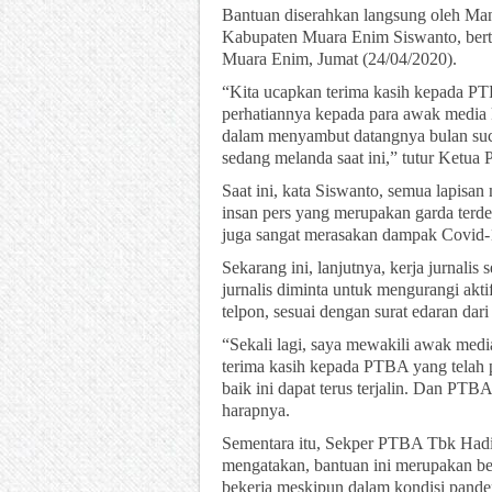
Bantuan diserahkan langsung oleh M
Kabupaten Muara Enim Siswanto, bert
Muara Enim, Jumat (24/04/2020).
“Kita ucapkan terima kasih kepada P
perhatiannya kepada para awak medi
dalam menyambut datangnya bulan suc
sedang melanda saat ini,” tutur Ketu
Saat ini, kata Siswanto, semua lapisa
insan pers yang merupakan garda terd
juga sangat merasakan dampak Covid-
Sekarang ini, lanjutnya, kerja jurnalis
jurnalis diminta untuk mengurangi akt
telpon, sesuai dengan surat edaran da
“Sekali lagi, saya mewakili awak m
terima kasih kepada PTBA yang telah 
baik ini dapat terus terjalin. Dan P
harapnya.
Sementara itu, Sekper PTBA Tbk Hadi
mengatakan, bantuan ini merupakan be
bekerja meskipun dalam kondisi pand