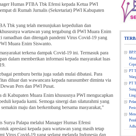
anager Humas PTBA Tbk Efensi kepada Ketua PWI
empat di Rumah Jurnalis (Sekretariat) PWI Kabupaten
TBA Tbk yang telah menunjukan kepedulian dan
a khususnya wartawan yang tergabung di PWI Muara Enim
i ramadhan dan ditengah pandemi Virus Covid-19 yang
TERB
a PWI Muara Enim Siswanto.
n masyarakat terkena dampak Covid-19 ini. Termasuk para
BPJS
epan dalam memberikan informasi kepada masyarakat luas
Muar
19.
Cepa
PT T
 sebagai pemburu berita juga sudah mulai dibatasi. Para
Warg
ifitas diluar dan wawancara kepada narasumber diminta via
PT T
ri Dewan Pers dan PWI Pusat.
Sung
edia di Kabupaten Muara Enim khususnya PWI mengucapkan
Ling
peduli kepada kami. Semoga sinergi dan silaturahmi yang
Pela
TBA semakin maju dan berkembang bersama masyarakat,”
Peri
Mene
Pemk
s Surya Palapa melalui Manager Humas Efensi
Adh
ntuk apresiasi kepada para wartawan yang masih tetap
emi Virus Covid-19 yang sedang melanda Indonesia dan