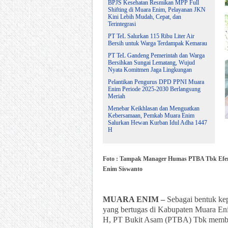
BPJS Kesehatan Resmikan MPP Full
Shifting di Muara Enim, Pelayanan JKN
Kini Lebih Mudah, Cepat, dan
Terintegrasi
PT TeL Salurkan 115 Ribu Liter Air
Bersih untuk Warga Terdampak Kemarau
PT TeL Gandeng Pemerintah dan Warga
Bersihkan Sungai Lematang, Wujud
Nyata Komitmen Jaga Lingkungan
Pelantikan Pengurus DPD PPNI Muara
Enim Periode 2025-2030 Berlangsung
Meriah
Menebar Keikhlasan dan Menguatkan
Kebersamaan, Pemkab Muara Enim
Salurkan Hewan Kurban Idul Adha 1447
H
Foto : Tampak Manager Humas PTBA Tbk Efe
Enim Siswanto
MUARA ENIM –
Sebagai bentuk kep
yang bertugas di Kabupaten Muara En
H, PT Bukit Asam (PTBA) Tbk membe