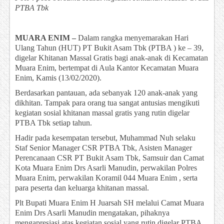
PTBA Tbk
MUARA ENIM –
Dalam rangka menyemarakan Hari
Ulang Tahun (HUT) PT Bukit Asam Tbk (PTBA ) ke – 39,
digelar Khitanan Massal Gratis bagi anak-anak di Kecamatan
Muara Enim, bertempat di Aula Kantor Kecamatan Muara
Enim, Kamis (13/02/2020).
Berdasarkan pantauan, ada sebanyak 120 anak-anak yang
dikhitan. Tampak para orang tua sangat antusias mengikuti
kegiatan sosial khitanan massal gratis yang rutin digelar
PTBA Tbk setiap tahun.
Hadir pada kesempatan tersebut, Muhammad Nuh selaku
Staf Senior Manager CSR PTBA Tbk, Asisten Manager
Perencanaan CSR PT Bukit Asam Tbk, Samsuir dan Camat
Kota Muara Enim Drs Asarli Manudin, perwakilan Polres
Muara Enim, perwakilan Koramil 044 Muara Enim , serta
para peserta dan keluarga khitanan massal.
Plt Bupati Muara Enim H Juarsah SH melalui Camat Muara
Enim Drs Asarli Manudin mengatakan, pihaknya
mengapresiasi atas kegiatan sosial yang rutin digelar PTBA