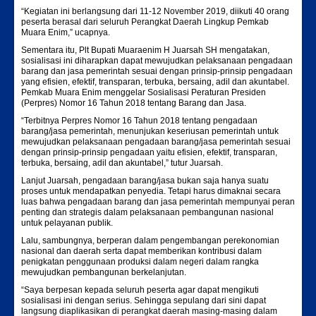
“Kegiatan ini berlangsung dari 11-12 November 2019, diikuti 40 orang
peserta berasal dari seluruh Perangkat Daerah Lingkup Pemkab
Muara Enim,” ucapnya.
Sementara itu, Plt Bupati Muaraenim H Juarsah SH mengatakan,
sosialisasi ini diharapkan dapat mewujudkan pelaksanaan pengadaan
barang dan jasa pemerintah sesuai dengan prinsip-prinsip pengadaan
yang efisien, efektif, transparan, terbuka, bersaing, adil dan akuntabel.
Pemkab Muara Enim menggelar Sosialisasi Peraturan Presiden
(Perpres) Nomor 16 Tahun 2018 tentang Barang dan Jasa.
“Terbitnya Perpres Nomor 16 Tahun 2018 tentang pengadaan
barang/jasa pemerintah, menunjukan keseriusan pemerintah untuk
mewujudkan pelaksanaan pengadaan barang/jasa pemerintah sesuai
dengan prinsip-prinsip pengadaan yaitu efisien, efektif, transparan,
terbuka, bersaing, adil dan akuntabel,” tutur Juarsah.
Lanjut Juarsah, pengadaan barang/jasa bukan saja hanya suatu
proses untuk mendapatkan penyedia. Tetapi harus dimaknai secara
luas bahwa pengadaan barang dan jasa pemerintah mempunyai peran
penting dan strategis dalam pelaksanaan pembangunan nasional
untuk pelayanan publik.
Lalu, sambungnya, berperan dalam pengembangan perekonomian
nasional dan daerah serta dapat memberikan kontribusi dalam
penigkatan penggunaan produksi dalam negeri dalam rangka
mewujudkan pembangunan berkelanjutan.
“Saya berpesan kepada seluruh peserta agar dapat mengikuti
sosialisasi ini dengan serius. Sehingga sepulang dari sini dapat
langsung diaplikasikan di perangkat daerah masing-masing dalam