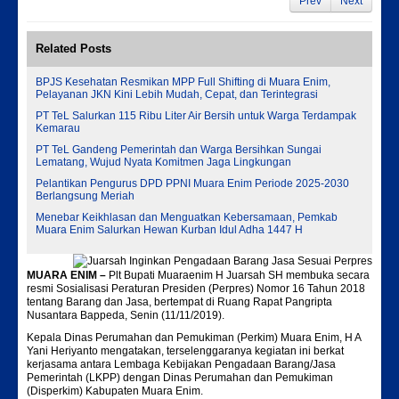
Prev
Next
Related Posts
BPJS Kesehatan Resmikan MPP Full Shifting di Muara Enim,
Pelayanan JKN Kini Lebih Mudah, Cepat, dan Terintegrasi
PT TeL Salurkan 115 Ribu Liter Air Bersih untuk Warga Terdampak
Kemarau
PT TeL Gandeng Pemerintah dan Warga Bersihkan Sungai
Lematang, Wujud Nyata Komitmen Jaga Lingkungan
Pelantikan Pengurus DPD PPNI Muara Enim Periode 2025-2030
Berlangsung Meriah
Menebar Keikhlasan dan Menguatkan Kebersamaan, Pemkab
Muara Enim Salurkan Hewan Kurban Idul Adha 1447 H
MUARA ENIM –
Plt Bupati Muaraenim H Juarsah SH membuka secara
resmi Sosialisasi Peraturan Presiden (Perpres) Nomor 16 Tahun 2018
tentang Barang dan Jasa, bertempat di Ruang Rapat Pangripta
Nusantara Bappeda, Senin (11/11/2019).
Kepala Dinas Perumahan dan Pemukiman (Perkim) Muara Enim, H A
Yani Heriyanto mengatakan, terselenggaranya kegiatan ini berkat
kerjasama antara Lembaga Kebijakan Pengadaan Barang/Jasa
Pemerintah (LKPP) dengan Dinas Perumahan dan Pemukiman
(Disperkim) Kabupaten Muara Enim.