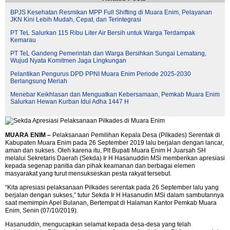
BPJS Kesehatan Resmikan MPP Full Shifting di Muara Enim, Pelayanan
JKN Kini Lebih Mudah, Cepat, dan Terintegrasi
PT TeL Salurkan 115 Ribu Liter Air Bersih untuk Warga Terdampak
Kemarau
PT TeL Gandeng Pemerintah dan Warga Bersihkan Sungai Lematang,
Wujud Nyata Komitmen Jaga Lingkungan
Pelantikan Pengurus DPD PPNI Muara Enim Periode 2025-2030
Berlangsung Meriah
Menebar Keikhlasan dan Menguatkan Kebersamaan, Pemkab Muara Enim
Salurkan Hewan Kurban Idul Adha 1447 H
MUARA ENIM –
Pelaksanaan Pemilihan Kepala Desa (Pilkades) Serentak di
Kabupaten Muara Enim pada 26 September 2019 lalu berjalan dengan lancar,
aman dan sukses. Oleh karena itu, Plt Bupati Muara Enim H Juarsah SH
melalui Sekretaris Daerah (Sekda) Ir H Hasanuddin MSi memberikan apresiasi
kepada segenap panitia dan pihak keamanan dan berbagai elemen
masyarakat yang turut mensukseskan pesta rakyat tersebut.
“Kita apresiasi pelaksanaan Pilkades serentak pada 26 September lalu yang
berjalan dengan sukses,” tutur Sekda Ir H Hasanudin MSi dalam sambutannya
saat memimpin Apel Bulanan, Bertempat di Halaman Kantor Pemkab Muara
Enim, Senin (07/10/2019).
Hasanuddin, mengucapkan selamat kepada desa-desa yang telah