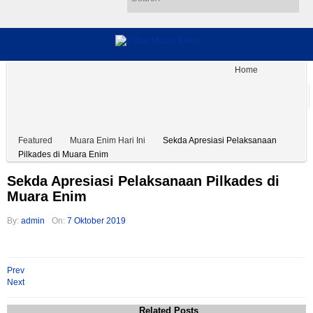
Home
Muara Enim Hari Ini
Hukum & Kriminal
Kesehatan & Pendidikan
Ekonomi dan Bisnis
Sosial Budaya
Advertorial
Tentang Kami
Pedoman
Disclaimer
#Covid19
Featured
Muara Enim Hari Ini
Sekda Apresiasi Pelaksanaan
Pilkades di Muara Enim
Sekda Apresiasi Pelaksanaan Pilkades di
Muara Enim
By:
admin
On:
7 Oktober 2019
Prev
Next
Related Posts