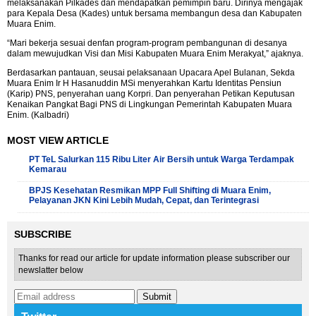
melaksanakan Pilkades dan mendapatkan pemimpin baru. Dirinya mengajak
para Kepala Desa (Kades) untuk bersama membangun desa dan Kabupaten
Muara Enim.
“Mari bekerja sesuai denfan program-program pembangunan di desanya
dalam mewujudkan Visi dan Misi Kabupaten Muara Enim Merakyat,” ajaknya.
Berdasarkan pantauan, seusai pelaksanaan Upacara Apel Bulanan, Sekda
Muara Enim Ir H Hasanuddin MSi menyerahkan Kartu Identitas Pensiun
(Karip) PNS, penyerahan uang Korpri. Dan penyerahan Petikan Keputusan
Kenaikan Pangkat Bagi PNS di Lingkungan Pemerintah Kabupaten Muara
Enim. (Kalbadri)
MOST VIEW ARTICLE
PT TeL Salurkan 115 Ribu Liter Air Bersih untuk Warga Terdampak
Kemarau
BPJS Kesehatan Resmikan MPP Full Shifting di Muara Enim,
Pelayanan JKN Kini Lebih Mudah, Cepat, dan Terintegrasi
SUBSCRIBE
Thanks for read our article for update information please subscriber our
newslatter below
Submit