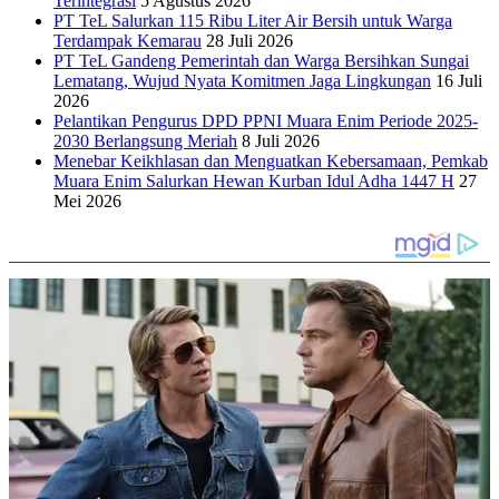
Terintegrasi
5 Agustus 2026
PT TeL Salurkan 115 Ribu Liter Air Bersih untuk Warga
Terdampak Kemarau
28 Juli 2026
PT TeL Gandeng Pemerintah dan Warga Bersihkan Sungai
Lematang, Wujud Nyata Komitmen Jaga Lingkungan
16 Juli
2026
Pelantikan Pengurus DPD PPNI Muara Enim Periode 2025-
2030 Berlangsung Meriah
8 Juli 2026
Menebar Keikhlasan dan Menguatkan Kebersamaan, Pemkab
Muara Enim Salurkan Hewan Kurban Idul Adha 1447 H
27
Mei 2026