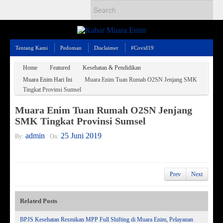
Tentang Kami
Pedoman
Disclaimer
#Covid19
Home
Featured
Kesehatan & Pendidikan
Muara Enim Hari Ini
Muara Enim Tuan Rumah O2SN Jenjang SMK
Tingkat Provinsi Sumsel
Muara Enim Tuan Rumah O2SN Jenjang
SMK Tingkat Provinsi Sumsel
admin
25 Juni 2019
By:
On:
Prev
Next
Related Posts
BPJS Kesehatan Resmikan MPP Full Shifting di Muara Enim, Pelayanan