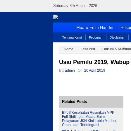
Saturday 8th August 2026
Muara Enim Hari Ini
Hukum
Tentang Kami
Pedoman
Disclaimer
Home
Featured
Hukum & Kriminal
Usai Pemilu 2019, Wabup
By:
admin
On:
20 April 2019
Related Posts
BPJS Kesehatan Resmikan MPP
Full Shifting di Muara Enim,
Pelayanan JKN Kini Lebih Mudah,
Cepat, dan Terintegrasi