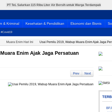
PT TeL Salurkan 115 Ribu Liter Air Bersih untuk Warga Terdampak
Kemarau
PT TeL Gandeng Pemerintah dan Warga Bersihkan Sungai Lematang,
Wujud Nyata Komitmen Jaga Lingkungan
Pelantikan Pengurus DPD PPNI Muara Enim Periode 2025-2030
Berlangsung Meriah
 & Kriminal
Kesehatan & Pendidikan
Ekonomi dan Bisnis
So
Menebar Keikhlasan dan Menguatkan Kebersamaan, Pemkab Muara
Enim Salurkan Hewan Kurban Idul Adha 1447 H
BPJS Kesehatan Resmikan MPP Full Shifting di Muara Enim, Pelayanan
#Covid19
JKN Kini Lebih Mudah, Cepat, dan Terintegrasi
Muara Enim Hari Ini
Usai Pemilu 2019, Wabup Muara Enim Ajak Jaga Per
 Muara Enim Ajak Jaga Persatuan
Prev
Next
TERB
BPJ