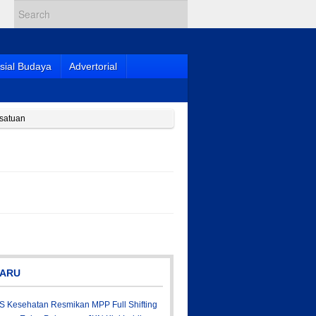
sial Budaya
Advertorial
satuan
ARU
S Kesehatan Resmikan MPP Full Shifting