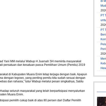
di 
Muda
202
PT T
unt
202
PT 
Ber
Kom
Pel
Per
202
Men
mad Yani MM melalui Wabup H Juarsah SH meminta masyarakat
Keb
li persatuan dan kesatuan pasca Pemilihan Umum (Pemilu) 2019
Hew
arakat di Kabupaten Muara Enim tetap terjaga dengan baik. Apapun
ma dengan legowo, yang penting pemilu kita sudah sesuai dengan
ebas dan rahasia,” tutur Wabup melalui pesan singkatnya, Sabtu
hadap seluruh masyarakat yang telah berpartisipasi menyalurkan
upaten Muara Enim.
tisipasi pemilih cukup baik di atas 80 persen dari Daftar Pemilih