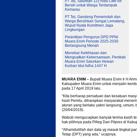
PT TeL Salurkan 115 Ribu Liter Air
Bersih untuk Warga Terdampak
Kemarau
PT TeL Gandeng Pemerintah dan
Warga Bersihkan Sungai Lematang,
Wujud Nyata Komitmen Jaga
Lingkungan
Pelantikan Pengurus DPD PPNI
Muara Enim Periode 2025-2030
Berlangsung Meriah
Menebar Keikhlasan dan
Menguatkan Kebersamaan, Pemkab
Muara Enim Salurkan Hewan
Kurban Idul Adha 1447 H
MUARA ENIM –
Bupati Muara Enim Ir H Ah
Kabupaten Muara Enim untuk menjalin kemba
pada 17 April 2019 lalu.
“Kita berharap persatuan dan kesatuan masy
hasil Pemilu, diharapkan masyarakat meneri
aturan yang berlaku yakni langsung, umum, b
(20/04/2019).
Wabub mengucapkan banyak terima kasih ter
hak pilihnya pada Pilleg Dan Pilpres di Kab
“Alhamdulillah dari data yg masuk tingkat par
Tetap (DPT) yang ada,” ucapnya.