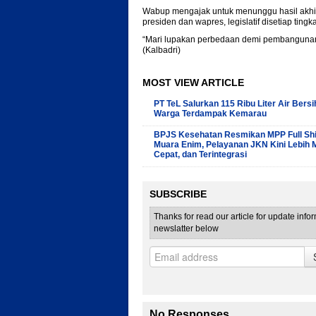
Wabup mengajak untuk menunggu hasil akhir 
presiden dan wapres, legislatif disetiap ting
“Mari lupakan perbedaan demi pembangunan 
(Kalbadri)
MOST VIEW ARTICLE
PT TeL Salurkan 115 Ribu Liter Air Bersi
Warga Terdampak Kemarau
BPJS Kesehatan Resmikan MPP Full Shif
Muara Enim, Pelayanan JKN Kini Lebih 
Cepat, dan Terintegrasi
SUBSCRIBE
Thanks for read our article for update info
newslatter below
No Responses