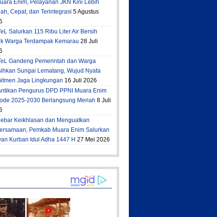
Muara Enim, Pelayanan JKN Kini Lebih
h, Cepat, dan Terintegrasi
5 Agustus
6
eL Salurkan 115 Ribu Liter Air Bersih
uk Warga Terdampak Kemarau
28 Juli
6
TeL Gandeng Pemerintah dan Warga
sihkan Sungai Lematang, Wujud Nyata
itmen Jaga Lingkungan
16 Juli 2026
antikan Pengurus DPD PPNI Muara Enim
iode 2025-2030 Berlangsung Meriah
8 Juli
6
ebar Keikhlasan dan Menguatkan
ersamaan, Pemkab Muara Enim Salurkan
an Kurban Idul Adha 1447 H
27 Mei 2026