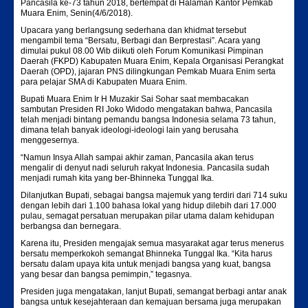
Pancasila ke-73 tahun 2018, bertempat di Halaman Kantor Pemkab
Muara Enim, Senin(4/6/2018).
Upacara yang berlangsung sederhana dan khidmat tersebut
mengambil tema “Bersatu, Berbagi dan Berprestasi”. Acara yang
dimulai pukul 08.00 Wib diikuti oleh Forum Komunikasi Pimpinan
Daerah (FKPD) Kabupaten Muara Enim, Kepala Organisasi Perangkat
Daerah (OPD), jajaran PNS dilingkungan Pemkab Muara Enim serta
para pelajar SMA di Kabupaten Muara Enim.
Bupati Muara Enim Ir H Muzakir Sai Sohar saat membacakan
sambutan Presiden RI Joko Widodo mengatakan bahwa, Pancasila
telah menjadi bintang pemandu bangsa Indonesia selama 73 tahun,
dimana telah banyak ideologi-ideologi lain yang berusaha
menggesernya.
“Namun Insya Allah sampai akhir zaman, Pancasila akan terus
mengalir di denyut nadi seluruh rakyat Indonesia. Pancasila sudah
menjadi rumah kita yang ber-Bhinneka Tunggal Ika.
Dilanjutkan Bupati, sebagai bangsa majemuk yang terdiri dari 714 suku
dengan lebih dari 1.100 bahasa lokal yang hidup dilebih dari 17.000
pulau, semagat persatuan merupakan pilar utama dalam kehidupan
berbangsa dan bernegara.
Karena itu, Presiden mengajak semua masyarakat agar terus menerus
bersatu memperkokoh semangat Bhinneka Tunggal Ika. “Kita harus
bersatu dalam upaya kita untuk menjadi bangsa yang kuat, bangsa
yang besar dan bangsa pemimpin,” tegasnya.
Presiden juga mengatakan, lanjut Bupati, semangat berbagi antar anak
bangsa untuk kesejahteraan dan kemajuan bersama juga merupakan