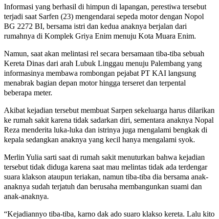
Informasi yang berhasil di himpun di lapangan, perestiwa tersebut
terjadi saat Sarfen (23) mengendarai sepeda motor dengan Nopol
BG 2272 BI, bersama istri dan kedua anaknya berjalan dari
rumahnya di Komplek Griya Enim menuju Kota Muara Enim.
Namun, saat akan melintasi rel secara bersamaan tiba-tiba sebuah
Kereta Dinas dari arah Lubuk Linggau menuju Palembang yang
informasinya membawa rombongan pejabat PT KAI langsung
menabrak bagian depan motor hingga terseret dan terpental
beberapa meter.
Akibat kejadian tersebut membuat Sarpen sekeluarga harus dilarikan
ke rumah sakit karena tidak sadarkan diri, sementara anaknya Nopal
Reza menderita luka-luka dan istrinya juga mengalami bengkak di
kepala sedangkan anaknya yang kecil hanya mengalami syok.
Merlin Yulia sarti saat di rumah sakit menuturkan bahwa kejadian
tersebut tidak diduga karena saat mau melintas tidak ada terdengar
suara klakson ataupun teriakan, namun tiba-tiba dia bersama anak-
anaknya sudah terjatuh dan berusaha membangunkan suami dan
anak-anaknya.
“Kejadiannyo tiba-tiba, karno dak ado suaro klakso kereta. Lalu kito