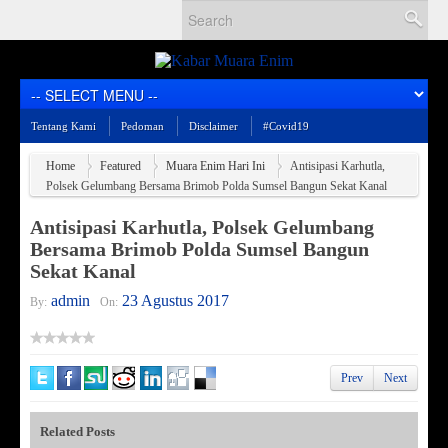
Tentang Kami
Pedoman
Disclaimer
#Covid19
Home
Featured
Muara Enim Hari Ini
Antisipasi Karhutla,
Polsek Gelumbang Bersama Brimob Polda Sumsel Bangun Sekat Kanal
Antisipasi Karhutla, Polsek Gelumbang
Bersama Brimob Polda Sumsel Bangun
Sekat Kanal
admin
23 Agustus 2017
By:
On:
Prev
Next
Related Posts