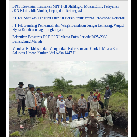
BPJS Kesehatan Resmikan MPP Full Shifting di Muara Enim, Pelayanan
JKN Kini Lebih Mudah, Cepat, dan Terintegrasi
PT TeL Salurkan 115 Ribu Liter Air Bersih untuk Warga Terdampak Kemarau
PT TeL Gandeng Pemerintah dan Warga Bersihkan Sungai Lematang, Wujud
Nyata Komitmen Jaga Lingkungan
Pelantikan Pengurus DPD PPNI Muara Enim Periode 2025-2030
Berlangsung Meriah
Menebar Keikhlasan dan Menguatkan Kebersamaan, Pemkab Muara Enim
Salurkan Hewan Kurban Idul Adha 1447 H