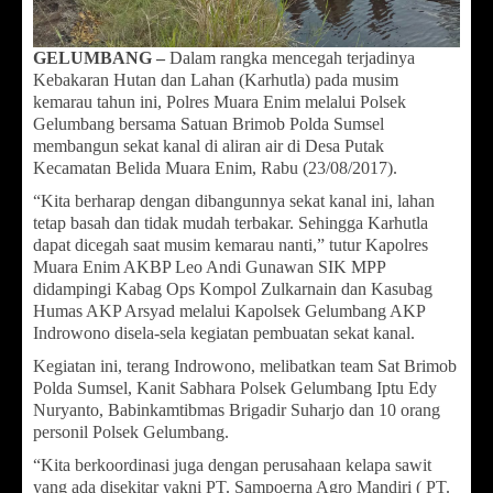
GELUMBANG –
Dalam rangka mencegah terjadinya
Kebakaran Hutan dan Lahan (Karhutla) pada musim
kemarau tahun ini, Polres Muara Enim melalui Polsek
Gelumbang bersama Satuan Brimob Polda Sumsel
membangun sekat kanal di aliran air di Desa Putak
Kecamatan Belida Muara Enim, Rabu (23/08/2017).
“Kita berharap dengan dibangunnya sekat kanal ini, lahan
tetap basah dan tidak mudah terbakar. Sehingga Karhutla
dapat dicegah saat musim kemarau nanti,” tutur Kapolres
Muara Enim AKBP Leo Andi Gunawan SIK MPP
didampingi Kabag Ops Kompol Zulkarnain dan Kasubag
Humas AKP Arsyad melalui Kapolsek Gelumbang AKP
Indrowono disela-sela kegiatan pembuatan sekat kanal.
Kegiatan ini, terang Indrowono, melibatkan team Sat Brimob
Polda Sumsel, Kanit Sabhara Polsek Gelumbang Iptu Edy
Nuryanto, Babinkamtibmas Brigadir Suharjo dan 10 orang
personil Polsek Gelumbang.
“Kita berkoordinasi juga dengan perusahaan kelapa sawit
yang ada disekitar yakni PT. Sampoerna Agro Mandiri ( PT.