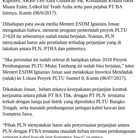
Kapolres, AKBP Leo Andi Gunawan Sik, Komandan Kodim 0404
Muara Enim, Letkol Inf Teadi Aulia serta para pejabat PT BA
lainnya, Kamis (06/0/2017).
Dihadapan para awak media Menteri ESDM Ignasius Jonan
mengatakan bahwa, menurut program pemerintah proyek PLTU
2×620 itu sebenarnya sudah mulai berjalan. Namun, PLN
menyatakan harus ada perubahan terhadap perjanjian yang di
lakukan antara PLN, PTBA dan patnernya.
“Jika persoalan ini sudah selesai di harapkan tahun 2018 Proyek
Pembangunan PLTU Mulut Tambang ini sudah bisa berjalan,” tutur
Menteri ESDM Ignasius Jonan saat melakukan Insveksi Mendadak
(sidak) ke Lokasi Proyek PLTU Sumsel 8, Kamis (06/07/2017).
Dikatakan Jonan, belum adanya kesepakatan perjanjian kontrak
kerjasama antara pihak PT BA Tbk, dengan PT PLN terutama
terkait dengan harga jual listrik yang diproduksi PLTU Bangko
Tengah, serta masalah pembangunan jaringan kabel bawan laut
Sumatera Jawa.
“Pihak PLN menyatakan harus ada penyesuaian perjanjian antara
PLN dengan PTBA terutama masalah beban investasi pembangunan
jaringan kabel bawah laut Sumatera Jawa” ucapnya.