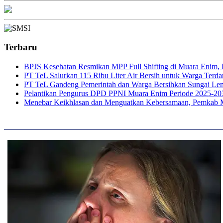
Terbaru
BPJS Kesehatan Resmikan MPP Full Shifting di Muara Enim, P
PT TeL Salurkan 115 Ribu Liter Air Bersih untuk Warga Ter
PT TeL Gandeng Pemerintah dan Warga Bersihkan Sungai Le
Pelantikan Pengurus DPD PPNI Muara Enim Periode 2025-20
Menebar Keikhlasan dan Menguatkan Kebersamaan, Pemkab 