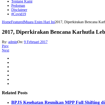
Tentang Kami
Pedoman
Disclaimer
#Covid19
Home
Featured
Muara Enim Hari Ini
2017, Diperkirakan Bencana Karh
2017, Diperkirakan Bencana Karhutla Leb
By:
admin
On:
9 Februari 2017
Prev
Next
Related Posts
BPJS Kesehatan Resmikan MPP Full Shifting di