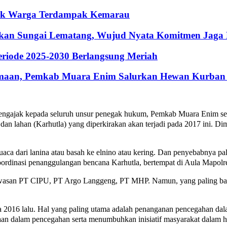
ntuk Warga Terdampak Kemarau
hkan Sungai Lematang, Wujud Nyata Komitmen Jaga
riode 2025-2030 Berlangsung Meriah
maan, Pemkab Muara Enim Salurkan Hewan Kurban 
jak kepada seluruh unsur penegak hukum, Pemkab Muara Enim serta
 lahan (Karhutla) yang diperkirakan akan terjadi pada 2017 ini. Dima
cuaca dari lanina atau basah ke elnino atau kering. Dan penyebabnya 
dinasi penanggulangan bencana Karhutla, bertempat di Aula Mapolr
kawasan PT CIPU, PT Argo Langgeng, PT MHP. Namun, yang paling b
da 2016 lalu. Hal yang paling utama adalah penanganan pencegahan d
haan dalam pencegahan serta menumbuhkan inisiatif masyarakat dalam h