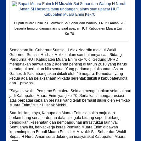
Bupati Muara Enim Ir H Muzakir Sai Sohar dan Wabup H Nurul Aman SH
beserta tamu undangan lainny saat upacar HUT Kabupaten Muara Enim
Ke-70
Sementara itu, Gubernur Sumsel H Alex Noerdin melalui Wakil
Gubernur Sumsel H Ishak Mekki dalam sambutannya saat Sidang
Paripurna HUT Kabupaten Muara Enim ke-70 di Gedung DPRD,
mengatakan bahwa ada 2 agenda penting di tahun 2018 yang harus
mendapat perhatian kita semua. Yang pertama pelaksanaan Asian
Games di Palembang akan diikuti oleh 45 negara. Kemudian yang
kedua adalah pelaksanaan Pilkada serentak diikuti 9 kabupaten/kota
dan 1 provinsi.
“Saya mewakili Pemprov Sumatera Selatan mengucapkan selamat hari
jadi Kabupaten Muara Enim yang ke-70. Serta kami mengapresiasi
atas berbagai capaian prestasi yang telah berhasil diukir oleh Pemkab
Muara Enim,” tutur H Ishak Mekki.‬
‪Saat ini, lanjutnya, Kabupaten Muara Enim semakin maju dan
berkembang serta terdepan dalam segala bidang seperti bidang
pendidikan, kesehatan dan pembangunan infrastruktur lainnya.
Semuanya itu, berkat kerja keras Pemkab Muara Enim dibawah
kepemimpinan Bupati Muara Enim Ir H Muzakir Sai Sohar dan Wakil
Bupati H Nurul Aman serta dukungan masyarakat Kabupaten Muara