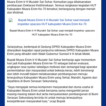
Muara Enim Ir H Muzakir Sai Sohar. Kemudian juga dilaksanakan
pembacaan Deklarasi Kebhinekaan.‬ Semua rangkaian kegiatan HUT
Kabupaten Muara Enim Ke-70 tersebut, berlangsung dengan meriah
dan khidmat.
Bupati Muara Enim Ir H Muzakir Sai Sohar saat menjadi inspektur upacara
HUT kabupaten Muara Enim Ke-70
Selanjutnya, bertempat di Gedung DPRD Kabupaten Muara Enim
dilanjutkan kegiatan rapat paripurna istimewa DPRD Kabupaten Muara
Enim yang dihadiri oleh Wakil Gubernur Sumsel Ir H Ishak Mekki.
Bupati Muara Enim Ir H Muzakir Sai Sohar berharap agar momentum
hari jadi Kabupaten Muara Enim ke-70 sebagai bahan evaluasi,
ungkapan rasa syukur sekaligus motivasi dan semangat bagi aparatur
pemerintahan dan masyarakat untuk bekerja keras, lebih bersinergi
dan lebih inovatif dalam melaksanakan pembangunan menuju
terwujudnya Kabupaten Muara Enim yang Sehat, Mandiri, Agamis dan
Sejahtera di Bumi Serasan Sekundang.‬
“Saya mengajak semua komponen masyarakat dan dunia usaha di
Kabupaten Muara Enim untuk bersama-sama mengambil peran
masing-masing dalam ikut serta menyukseskan pembangunan di Bumi
Serasan Sekundang tercinta ini untuk menuju terwujudnya
kesejahteraan masyarakat luas,” ucap Bupati.