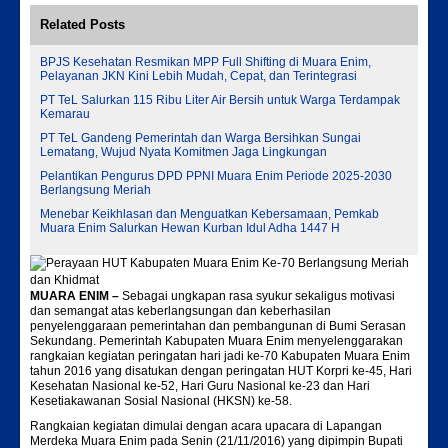
Related Posts
BPJS Kesehatan Resmikan MPP Full Shifting di Muara Enim,
Pelayanan JKN Kini Lebih Mudah, Cepat, dan Terintegrasi
PT TeL Salurkan 115 Ribu Liter Air Bersih untuk Warga Terdampak
Kemarau
PT TeL Gandeng Pemerintah dan Warga Bersihkan Sungai
Lematang, Wujud Nyata Komitmen Jaga Lingkungan
Pelantikan Pengurus DPD PPNI Muara Enim Periode 2025-2030
Berlangsung Meriah
Menebar Keikhlasan dan Menguatkan Kebersamaan, Pemkab
Muara Enim Salurkan Hewan Kurban Idul Adha 1447 H
MUARA ENIM –
Sebagai ungkapan rasa syukur sekaligus motivasi
dan semangat atas keberlangsungan dan keberhasilan
penyelenggaraan pemerintahan dan pembangunan di Bumi Serasan
Sekundang. Pemerintah Kabupaten Muara Enim menyelenggarakan
rangkaian kegiatan peringatan hari jadi ke-70 Kabupaten Muara Enim
tahun 2016 yang disatukan dengan peringatan HUT Korpri ke-45, Hari
Kesehatan Nasional ke-52, Hari Guru Nasional ke-23 dan Hari
Kesetiakawanan Sosial Nasional (HKSN) ke-58.‬
Rangkaian kegiatan dimulai dengan acara upacara di Lapangan
Merdeka Muara Enim pada Senin (21/11/2016) yang dipimpin Bupati