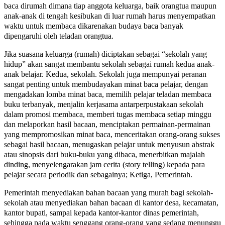
baca dirumah dimana tiap anggota keluarga, baik orangtua maupun
anak-anak di tengah kesibukan di luar rumah harus menyempatkan
waktu untuk membaca dikarenakan budaya baca banyak
dipengaruhi oleh teladan orangtua.
Jika suasana keluarga (rumah) diciptakan sebagai “sekolah yang
hidup” akan sangat membantu sekolah sebagai rumah kedua anak-
anak belajar. Kedua, sekolah. Sekolah juga mempunyai peranan
sangat penting untuk membudayakan minat baca pelajar, dengan
mengadakan lomba minat baca, memilih pelajar teladan membaca
buku terbanyak, menjalin kerjasama antarperpustakaan sekolah
dalam promosi membaca, memberi tugas membaca setiap minggu
dan melaporkan hasil bacaan, menciptakan permainan-permainan
yang mempromosikan minat baca, menceritakan orang-orang sukses
sebagai hasil bacaan, menugaskan pelajar untuk menyusun abstrak
atau sinopsis dari buku-buku yang dibaca, menerbitkan majalah
dinding, menyelengarakan jam cerita (story telling) kepada para
pelajar secara periodik dan sebagainya; Ketiga, Pemerintah.
Pemerintah menyediakan bahan bacaan yang murah bagi sekolah-
sekolah atau menyediakan bahan bacaan di kantor desa, kecamatan,
kantor bupati, sampai kepada kantor-kantor dinas pemerintah,
sehingga pada waktu senggang orang-orang yang sedang menunggu