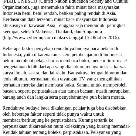
(PBB), UNESCO (United Nation Education Society and Cultural
Organization), juga menemukan fakta minat baca masyarakat
Indonesia betul-betul rendah, bahkan paling rendah di Asia.
Berdasarkan data tersebut, minat baca masyarakat Indonesia
khususnya di kawasan Asia Tenggara saja menduduki peringkat
keempat, setelah Malaysia, Thailand, dan Singapura
(http://www.cybermq.com diakses tanggal 15 Oktober 2016).
Beberapa faktor penyebab rendahnya budaya baca pelajar di
Indonesia, yaitu dikarenakan sistem pembelajaran di Indonesia
belum membuat pelajar harus membaca buku, mencari informasi/
pengetahuan lebih dari apa yang diajarkan, mengapresiasi karya-
karya ilmiah, sastra, dan lain-lain. Banyaknya tempat hiburan dan
jenis hiburan, permainan, dan tayangan TV yang mengalihkan
perhatian mereka dari membaca buku. Sarana untuk memperoleh
bacaan, seperti perpustakaan atau taman bacaan, masih merupakan
barang aneh dan langka serta penyebarannya pun belum merata.
Rendahnya budaya baca dikalangan pelajar juga bisa disebabkan
oleh beberapa faktor seperti tidak punya waktu untuk
membaca/berkunjung ke perpustakaan, Kurang tertarik ke
perpustakaan dikarenakan mutu koleksinya yang kurang memadai·
Ketidak tahuan tentang koleksi perpustakaan. Pelayanan yang