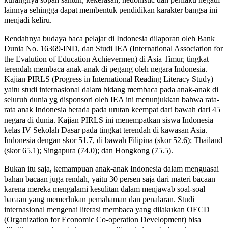
lainnya sehingga dapat membentuk pendidikan karakter bangsa ini
menjadi keliru.
Rendahnya budaya baca pelajar di Indonesia dilaporan oleh Bank
Dunia No. 16369-IND, dan Studi IEA (International Association for
the Evalution of Education Achievermen) di Asia Timur, tingkat
terendah membaca anak-anak di pegang oleh negara Indonesia.
Kajian PIRLS (Progress in International Reading Literacy Study)
yaitu studi internasional dalam bidang membaca pada anak-anak di
seluruh dunia yg disponsori oleh IEA ini menunjukkan bahwa rata-
rata anak Indonesia berada pada urutan keempat dari bawah dari 45
negara di dunia. Kajian PIRLS ini menempatkan siswa Indonesia
kelas IV Sekolah Dasar pada tingkat terendah di kawasan Asia.
Indonesia dengan skor 51.7, di bawah Filipina (skor 52.6); Thailand
(skor 65.1); Singapura (74.0); dan Hongkong (75.5).
Bukan itu saja, kemampuan anak-anak Indonesia dalam menguasai
bahan bacaan juga rendah, yaitu 30 persen saja dari materi bacaan
karena mereka mengalami kesulitan dalam menjawab soal-soal
bacaan yang memerlukan pemahaman dan penalaran. Studi
internasional mengenai literasi membaca yang dilakukan OECD
(Organization for Economic Co-operation Development) bisa