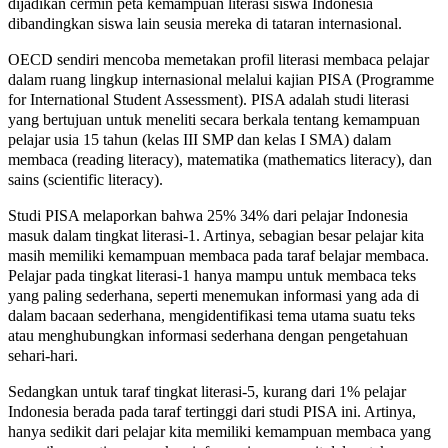
dijadikan cermin peta kemampuan literasi siswa Indonesia
dibandingkan siswa lain seusia mereka di tataran internasional.
OECD sendiri mencoba memetakan profil literasi membaca pelajar
dalam ruang lingkup internasional melalui kajian PISA (Programme
for International Student Assessment). PISA adalah studi literasi
yang bertujuan untuk meneliti secara berkala tentang kemampuan
pelajar usia 15 tahun (kelas III SMP dan kelas I SMA) dalam
membaca (reading literacy), matematika (mathematics literacy), dan
sains (scientific literacy).
Studi PISA melaporkan bahwa 25% 34% dari pelajar Indonesia
masuk dalam tingkat literasi-1. Artinya, sebagian besar pelajar kita
masih memiliki kemampuan membaca pada taraf belajar membaca.
Pelajar pada tingkat literasi-1 hanya mampu untuk membaca teks
yang paling sederhana, seperti menemukan informasi yang ada di
dalam bacaan sederhana, mengidentifikasi tema utama suatu teks
atau menghubungkan informasi sederhana dengan pengetahuan
sehari-hari.
Sedangkan untuk taraf tingkat literasi-5, kurang dari 1% pelajar
Indonesia berada pada taraf tertinggi dari studi PISA ini. Artinya,
hanya sedikit dari pelajar kita memiliki kemampuan membaca yang