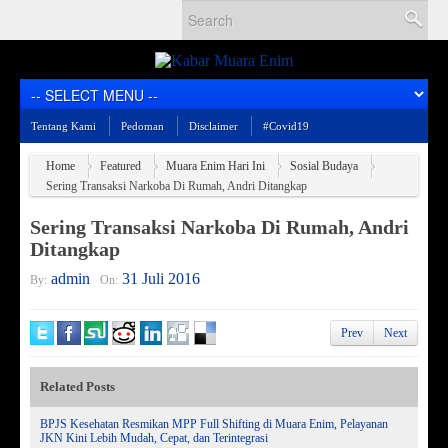
Tentang Kami
Pedoman
Disclaimer
#Covid19
Home
Featured
Muara Enim Hari Ini
Sosial Budaya
Sering Transaksi Narkoba Di Rumah, Andri Ditangkap
Sering Transaksi Narkoba Di Rumah, Andri
Ditangkap
admin
31 Juli 2016
By:
On:
Prev
Next
Related Posts
BPJS Kesehatan Resmikan MPP Full Shifting di Muara Enim, Pelayanan
JKN Kini Lebih Mudah, Cepat, dan Terintegrasi