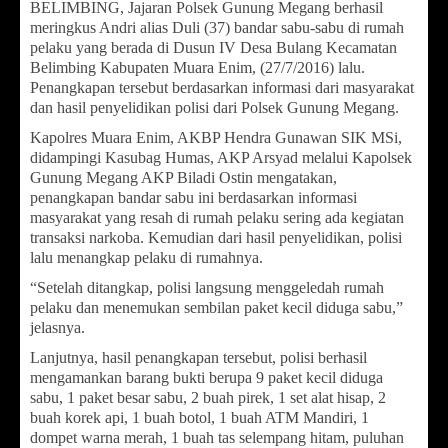
BELIMBING, Jajaran Polsek Gunung Megang berhasil
meringkus Andri alias Duli (37) bandar sabu-sabu di rumah
pelaku yang berada di Dusun IV Desa Bulang Kecamatan
Belimbing Kabupaten Muara Enim, (27/7/2016) lalu.
Penangkapan tersebut berdasarkan informasi dari masyarakat
dan hasil penyelidikan polisi dari Polsek Gunung Megang.
Kapolres Muara Enim, AKBP Hendra Gunawan SIK MSi,
didampingi Kasubag Humas, AKP Arsyad melalui Kapolsek
Gunung Megang AKP Biladi Ostin mengatakan,
penangkapan bandar sabu ini berdasarkan informasi
masyarakat yang resah di rumah pelaku sering ada kegiatan
transaksi narkoba. Kemudian dari hasil penyelidikan, polisi
lalu menangkap pelaku di rumahnya.
“Setelah ditangkap, polisi langsung menggeledah rumah
pelaku dan menemukan sembilan paket kecil diduga sabu,”
jelasnya.
Lanjutnya, hasil penangkapan tersebut, polisi berhasil
mengamankan barang bukti berupa 9 paket kecil diduga
sabu, 1 paket besar sabu, 2 buah pirek, 1 set alat hisap, 2
buah korek api, 1 buah botol, 1 buah ATM Mandiri, 1
dompet warna merah, 1 buah tas selempang hitam, puluhan