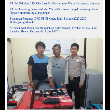
PT TeL Salurkan 115 Ribu Liter Air Bersih untuk Warga Terdampak Kemarau
PT TeL Gandeng Pemerintah dan Warga Bersihkan Sungai Lematang, Wujud
Nyata Komitmen Jaga Lingkungan
Pelantikan Pengurus DPD PPNI Muara Enim Periode 2025-2030
Berlangsung Meriah
Menebar Keikhlasan dan Menguatkan Kebersamaan, Pemkab Muara Enim
Salurkan Hewan Kurban Idul Adha 1447 H