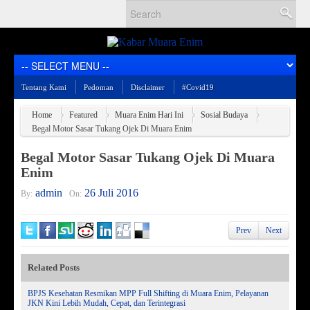
Tentang Kami
Pedoman
Disclaimer
#Covid19
Home
Featured
Muara Enim Hari Ini
Sosial Budaya
Begal Motor Sasar Tukang Ojek Di Muara Enim
Begal Motor Sasar Tukang Ojek Di Muara
Enim
admin
26 Juli 2016
By:
On:
Prev
Next
Related Posts
BPJS Kesehatan Resmikan MPP Full Shifting di Muara Enim, Pelayanan
JKN Kini Lebih Mudah, Cepat, dan Terintegrasi