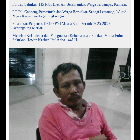
PT TeL Salurkan 115 Ribu Liter Air Bersih untuk Warga Terdampak Kemarau
PT TeL Gandeng Pemerintah dan Warga Bersihkan Sungai Lematang, Wujud
Nyata Komitmen Jaga Lingkungan
Pelantikan Pengurus DPD PPNI Muara Enim Periode 2025-2030
Berlangsung Meriah
Menebar Keikhlasan dan Menguatkan Kebersamaan, Pemkab Muara Enim
Salurkan Hewan Kurban Idul Adha 1447 H