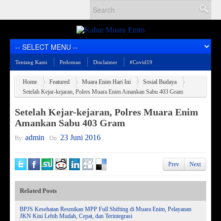
Tentang Kami
Pedoman
Disclaimer
#Covid19
Home
Featured
Muara Enim Hari Ini
Sosial Budaya
Setelah Kejar-kejaran, Polres Muara Enim Amankan Sabu 403 Gram
Setelah Kejar-kejaran, Polres Muara Enim
Amankan Sabu 403 Gram
admin
23 Juni 2016
By:
On:
Prev
Next
Related Posts
BPJS Kesehatan Resmikan MPP Full Shifting di Muara Enim, Pelayanan
JKN Kini Lebih Mudah, Cepat, dan Terintegrasi