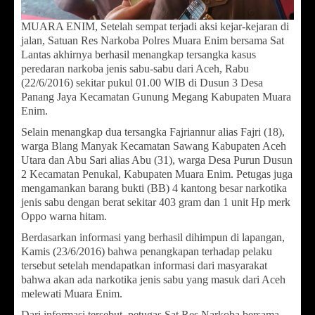
MUARA ENIM, Setelah sempat terjadi aksi kejar-kejaran di
jalan, Satuan Res Narkoba Polres Muara Enim bersama Sat
Lantas akhirnya berhasil menangkap tersangka kasus
peredaran narkoba jenis sabu-sabu dari Aceh, Rabu
(22/6/2016) sekitar pukul 01.00 WIB di Dusun 3 Desa
Panang Jaya Kecamatan Gunung Megang Kabupaten Muara
Enim.
Selain menangkap dua tersangka Fajriannur alias Fajri (18),
warga Blang Manyak Kecamatan Sawang Kabupaten Aceh
Utara dan Abu Sari alias Abu (31), warga Desa Purun Dusun
2 Kecamatan Penukal, Kabupaten Muara Enim. Petugas juga
mengamankan barang bukti (BB) 4 kantong besar narkotika
jenis sabu dengan berat sekitar 403 gram dan 1 unit Hp merk
Oppo warna hitam.
Berdasarkan informasi yang berhasil dihimpun di lapangan,
Kamis (23/6/2016) bahwa penangkapan terhadap pelaku
tersebut setelah mendapatkan informasi dari masyarakat
bahwa akan ada narkotika jenis sabu yang masuk dari Aceh
melewati Muara Enim.
Dari informasi tersebut, petugas Sat Res Narkoba bersama