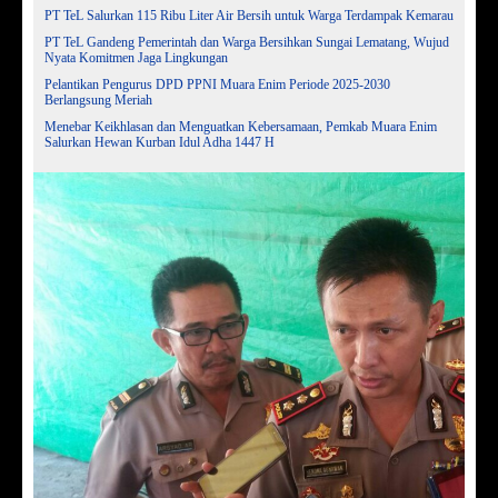
PT TeL Salurkan 115 Ribu Liter Air Bersih untuk Warga Terdampak Kemarau
PT TeL Gandeng Pemerintah dan Warga Bersihkan Sungai Lematang, Wujud
Nyata Komitmen Jaga Lingkungan
Pelantikan Pengurus DPD PPNI Muara Enim Periode 2025-2030
Berlangsung Meriah
Menebar Keikhlasan dan Menguatkan Kebersamaan, Pemkab Muara Enim
Salurkan Hewan Kurban Idul Adha 1447 H