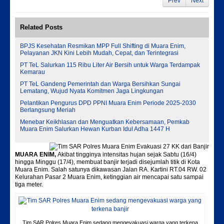
Prev
Next
Related Posts
BPJS Kesehatan Resmikan MPP Full Shifting di Muara Enim,
Pelayanan JKN Kini Lebih Mudah, Cepat, dan Terintegrasi
PT TeL Salurkan 115 Ribu Liter Air Bersih untuk Warga Terdampak
Kemarau
PT TeL Gandeng Pemerintah dan Warga Bersihkan Sungai
Lematang, Wujud Nyata Komitmen Jaga Lingkungan
Pelantikan Pengurus DPD PPNI Muara Enim Periode 2025-2030
Berlangsung Meriah
Menebar Keikhlasan dan Menguatkan Kebersamaan, Pemkab
Muara Enim Salurkan Hewan Kurban Idul Adha 1447 H
MUARA ENIM,
Akibat tingginya intensitas hujan sejak Sabtu (16/4)
hingga Minggu (17/4), membuat banjir terjadi disejumlah titik di Kota
Muara Enim. Salah satunya dikawasan Jalan RA. Kartini RT.04 RW. 02
Kelurahan Pasar 2 Muara Enim, ketinggian air mencapai satu sampai
tiga meter.
Tim SAR Polres Muara Enim sedang mengevakuasi warga yang terkena