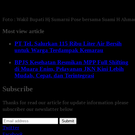
Foto : Wakil Bupati Hj Sumarni Pose bersama Suami H Ahma
Most view article
PT TeL Salurkan 115 Ribu Liter Air Bersih
untuk Warga Terdampak Kemarau
BPJS Kesehatan Resmikan MPP Full Shifting
di Muara Enim, Pelayanan JKN Kini Lebih
Mudah, Cepat, dan Terintegrasi
Subscribe
Thanks for read our article for update information please
subscriber our newslatter below
Submit
Twitter
Facebook