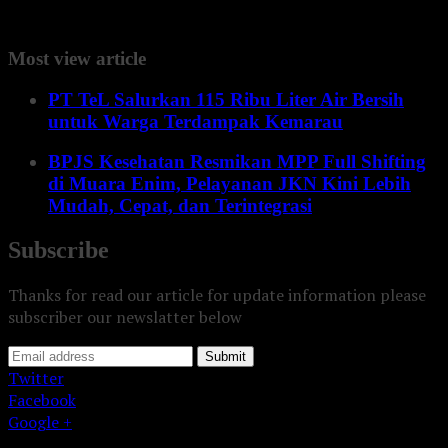
AKP Indrowono, Selasa 18/04/2017. (Kalbadri)
Most view article
PT TeL Salurkan 115 Ribu Liter Air Bersih
untuk Warga Terdampak Kemarau
BPJS Kesehatan Resmikan MPP Full Shifting
di Muara Enim, Pelayanan JKN Kini Lebih
Mudah, Cepat, dan Terintegrasi
Subscribe
Thanks for read our article for update information please
subscriber our newslatter below
Submit
Twitter
Facebook
Google +