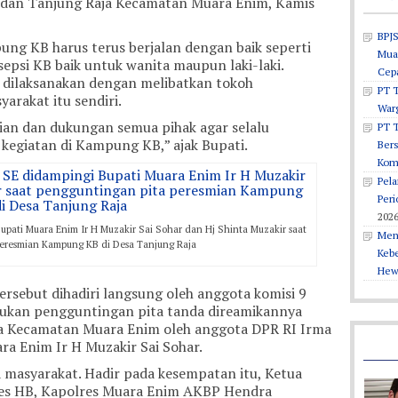
 dan Tanjung Raja Kecamatan Muara Enim, Kamis
BPJS
ung KB harus terus berjalan dengan baik seperti
Muar
epsi KB baik untuk wanita maupun laki-laki.
Cepa
ilaksanakan dengan melibatkan tokoh
PT T
arakat itu sendiri.
War
ian dan dukungan semua pihak agar selalu
PT 
kegiatan di Kampung KB,” ajak Bupati.
Ber
Kom
Pel
Peri
202
pati Muara Enim Ir H Muzakir Sai Sohar dan Hj Shinta Muzakir saat
Men
peresmian Kampung KB di Desa Tanjung Raja
Keb
Hew
ersebut dihadiri langsung oleh anggota komisi 9
akukan pengguntingan pita tanda direamikannya
a Kecamatan Muara Enim oleh anggota DPR RI Irma
ra Enim Ir H Muzakir Sai Sohar.
 masyarakat. Hadir pada kesempatan itu, Ketua
es HB, Kapolres Muara Enim AKBP Hendra