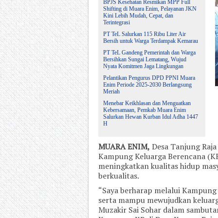
BPJS Kesehatan Resmikan MPP Full
Shifting di Muara Enim, Pelayanan JKN
Kini Lebih Mudah, Cepat, dan
Terintegrasi
PT TeL Salurkan 115 Ribu Liter Air
Bersih untuk Warga Terdampak Kemarau
PT TeL Gandeng Pemerintah dan Warga
Bersihkan Sungai Lematang, Wujud
Nyata Komitmen Jaga Lingkungan
Pelantikan Pengurus DPD PPNI Muara
Enim Periode 2025-2030 Berlangsung
Meriah
Menebar Keikhlasan dan Menguatkan
Kebersamaan, Pemkab Muara Enim
Salurkan Hewan Kurban Idul Adha 1447
H
MUARA ENIM,
Desa Tanjung Raja
Kampung Keluarga Berencana (KB
meningkatkan kualitas hidup masy
berkualitas.
“Saya berharap melalui Kampung K
serta mampu mewujudkan keluarga 
Muzakir Sai Sohar dalam sambutan