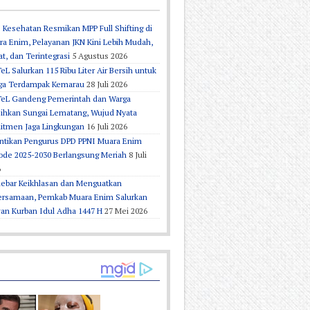
 Kesehatan Resmikan MPP Full Shifting di
a Enim, Pelayanan JKN Kini Lebih Mudah,
t, dan Terintegrasi
5 Agustus 2026
eL Salurkan 115 Ribu Liter Air Bersih untuk
ga Terdampak Kemarau
28 Juli 2026
TeL Gandeng Pemerintah dan Warga
sihkan Sungai Lematang, Wujud Nyata
itmen Jaga Lingkungan
16 Juli 2026
antikan Pengurus DPD PPNI Muara Enim
ode 2025-2030 Berlangsung Meriah
8 Juli
6
ebar Keikhlasan dan Menguatkan
ersamaan, Pemkab Muara Enim Salurkan
an Kurban Idul Adha 1447 H
27 Mei 2026