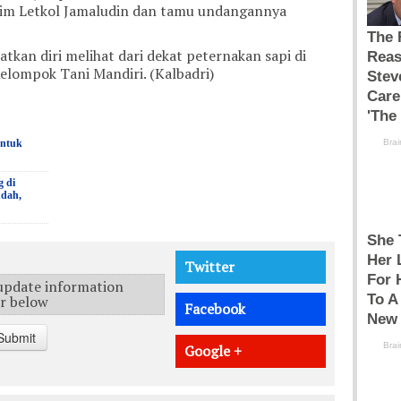
im Letkol Jamaludin dan tamu undangannya
tkan diri melihat dari dekat peternakan sapi di
Kelompok Tani Mandiri. (Kalbadri)
untuk
g di
udah,
Twitter
 update information
er below
Facebook
Submit
Google +