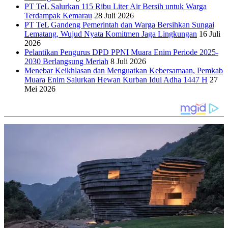
PT TeL Salurkan 115 Ribu Liter Air Bersih untuk Warga
Terdampak Kemarau
28 Juli 2026
PT TeL Gandeng Pemerintah dan Warga Bersihkan Sungai
Lematang, Wujud Nyata Komitmen Jaga Lingkungan
16 Juli
2026
Pelantikan Pengurus DPD PPNI Muara Enim Periode 2025-
2030 Berlangsung Meriah
8 Juli 2026
Menebar Keikhlasan dan Menguatkan Kebersamaan, Pemkab
Muara Enim Salurkan Hewan Kurban Idul Adha 1447 H
27
Mei 2026