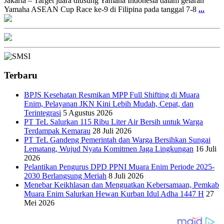
Jakarta – Target juara diusung Yamaha Indonesia dalam gelaran
Yamaha ASEAN Cup Race ke-9 di Filipina pada tanggal 7-8
...
Terbaru
BPJS Kesehatan Resmikan MPP Full Shifting di Muara
Enim, Pelayanan JKN Kini Lebih Mudah, Cepat, dan
Terintegrasi
5 Agustus 2026
PT TeL Salurkan 115 Ribu Liter Air Bersih untuk Warga
Terdampak Kemarau
28 Juli 2026
PT TeL Gandeng Pemerintah dan Warga Bersihkan Sungai
Lematang, Wujud Nyata Komitmen Jaga Lingkungan
16 Juli
2026
Pelantikan Pengurus DPD PPNI Muara Enim Periode 2025-
2030 Berlangsung Meriah
8 Juli 2026
Menebar Keikhlasan dan Menguatkan Kebersamaan, Pemkab
Muara Enim Salurkan Hewan Kurban Idul Adha 1447 H
27
Mei 2026