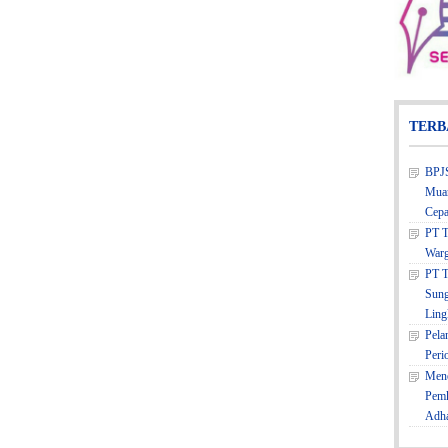
TERB
BPJS
Muar
Cepa
PT T
Warg
PT T
Sung
Ling
Pela
Peri
Mene
Pemk
Adh