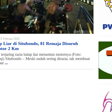
23 Februari 2020
p Liar di Situbondo, 81 Remaja Disuruh
tor 2 Km
erjaring razia balap liar menuntun motornya (Foto:
qi) Situbondo – Meski sudah sering dirazia, tak membuat
mar
...