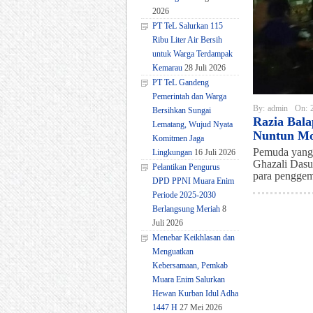
2026
PT TeL Salurkan 115
Ribu Liter Air Bersih
untuk Warga Terdampak
Kemarau
28 Juli 2026
PT TeL Gandeng
Pemerintah dan Warga
By:
admin
On:
Bersihkan Sungai
Razia Bala
Lematang, Wujud Nyata
Nuntun Mo
Komitmen Jaga
Pemuda yang t
Lingkungan
16 Juli 2026
Ghazali Dasu
Pelantikan Pengurus
para pengge
DPD PPNI Muara Enim
Periode 2025-2030
Berlangsung Meriah
8
Juli 2026
Menebar Keikhlasan dan
Menguatkan
Kebersamaan, Pemkab
Muara Enim Salurkan
Hewan Kurban Idul Adha
1447 H
27 Mei 2026