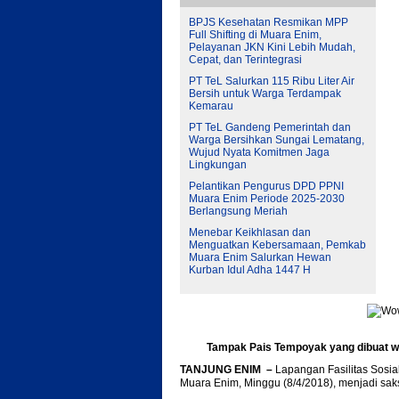
BPJS Kesehatan Resmikan MPP
Full Shifting di Muara Enim,
Pelayanan JKN Kini Lebih Mudah,
Cepat, dan Terintegrasi
PT TeL Salurkan 115 Ribu Liter Air
Bersih untuk Warga Terdampak
Kemarau
PT TeL Gandeng Pemerintah dan
Warga Bersihkan Sungai Lematang,
Wujud Nyata Komitmen Jaga
Lingkungan
Pelantikan Pengurus DPD PPNI
Muara Enim Periode 2025-2030
Berlangsung Meriah
Menebar Keikhlasan dan
Menguatkan Kebersamaan, Pemkab
Muara Enim Salurkan Hewan
Kurban Idul Adha 1447 H
Tampak Pais Tempoyak yang dibuat w
TANJUNG ENIM –
Lapangan Fasilitas Sosi
Muara Enim, Minggu (8/4/2018), menjadi saks