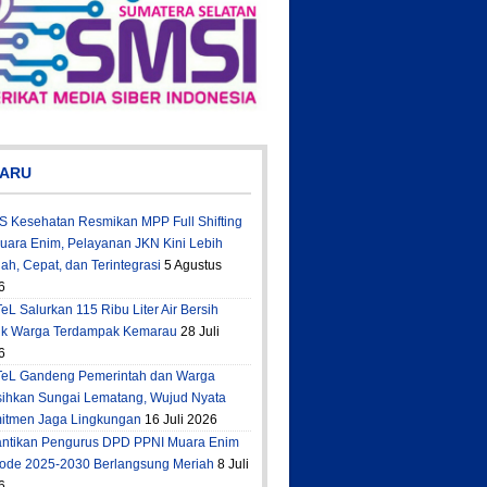
ARU
S Kesehatan Resmikan MPP Full Shifting
Muara Enim, Pelayanan JKN Kini Lebih
h, Cepat, dan Terintegrasi
5 Agustus
6
eL Salurkan 115 Ribu Liter Air Bersih
uk Warga Terdampak Kemarau
28 Juli
6
TeL Gandeng Pemerintah dan Warga
sihkan Sungai Lematang, Wujud Nyata
itmen Jaga Lingkungan
16 Juli 2026
antikan Pengurus DPD PPNI Muara Enim
iode 2025-2030 Berlangsung Meriah
8 Juli
6