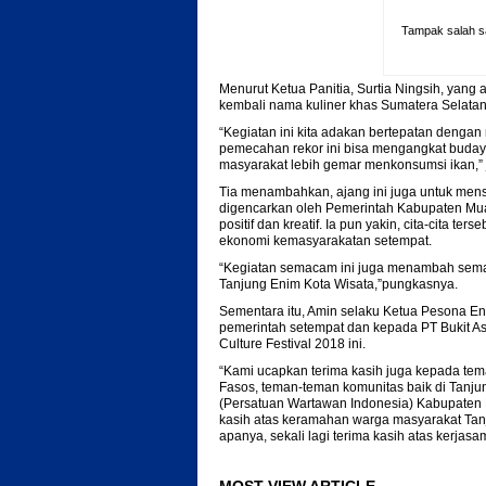
Tampak salah s
Menurut Ketua Panitia, Surtia Ningsih, yang a
kembali nama kuliner khas Sumatera Selata
“Kegiatan ini kita adakan bertepatan denga
pemecahan rekor ini bisa mengangkat budaya
masyarakat lebih gemar menkonsumsi ikan,” 
Tia menambahkan, ajang ini juga untuk mensu
digencarkan oleh Pemerintah Kabupaten Mua
positif dan kreatif. Ia pun yakin, cita-cita 
ekonomi kemasyarakatan setempat.
“Kegiatan semacam ini juga menambah sem
Tanjung Enim Kota Wisata,”pungkasnya.
Sementara itu, Amin selaku Ketua Pesona E
pemerintah setempat dan kepada PT Bukit A
Culture Festival 2018 ini.
“Kami ucapkan terima kasih juga kepada te
Fasos, teman-teman komunitas baik di Tanj
(Persatuan Wartawan Indonesia) Kabupaten 
kasih atas keramahan warga masyarakat Tanju
apanya, sekali lagi terima kasih atas kerjas
MOST VIEW ARTICLE