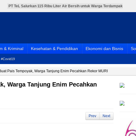
PT TeL Salurkan 115 Ribu Liter Air Bersih untuk Warga Terdampak
Kemarau
PT TeL Gandeng Pemerintah dan Warga Bersihkan Sungai Lematang,
Wujud Nyata Komitmen Jaga Lingkungan
Pelantikan Pengurus DPD PPNI Muara Enim Periode 2025-2030
Berlangsung Meriah
Menebar Keikhlasan dan Menguatkan Kebersamaan, Pemkab Muara
Enim Salurkan Hewan Kurban Idul Adha 1447 H
BPJS Kesehatan Resmikan MPP Full Shifting di Muara Enim, Pelayanan
JKN Kini Lebih Mudah, Cepat, dan Terintegrasi
 & Kriminal
Kesehatan & Pendidikan
Ekonomi dan Bisnis
So
#Covid19
Buat Pais Tempoyak, Warga Tanjung Enim Pecahkan Rekor MURI
k, Warga Tanjung Enim Pecahkan
Prev
Next