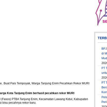
TERB
BPJ
di 
Muda
202
PT T
unt
202
PT 
Ber
Kom
arga Kota Tanjung Enim berhasil pecahkan rekor MURI
Pel
al (Fasos) PTBA Tanjung Enim, Kecamatan Lawang Kidul, Kabupaten
Per
i bisu pecahnya rekor baru.
202