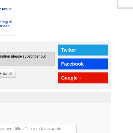
h untuk
ting di
Mudah,
Twitter
rmation please subscriber our
Facebook
Submit
Google +