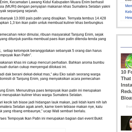
ng Enim, Kecamatan Lawang Kidul Kabupaten Muara Enim berhasil
Men
ia (MURI) dengan penyajian makanan khas Sumatera Selatan yakni
nyak sepanjang sejarah.
Keb
Hew
ebanyak 13.000 pais patin yang disajikan. Ternyata tembus 14.428
iapkan 1,3 ton ikan patin untuk membuat kuliner khas berbungkus
mecahan rekor dimulai, ribuan masyarakat Tanjung Enim, sejak
ang ditunjuk panitia membuat paes ikan patin ditenda-tenda yang
k, setiap kelompok beranggotakan sebanyak 5 orang dan harus
mpoyak Ikan Patin”.
kanan khas ini cukup mencuri perhatian. Bahkan aroma bumbu
buah durian cukup menyengat dilokasi ini.
adi dak berani dekat-dekat mas,” aku Eko salah seorang warga
omisili di Tanjung Enim, yang menyaksikan acara pemecahan
ung Enim. Menurutnya paes tempoyak ikan patin ini merupakan
ni merupakan kuliner khas warga Sumatera Selatan.
i kecik lah biase jadi hidangan lauk makan, jadi lidah kami nih lah
umatera Selatan agak aneh, karne loem tebiase makan nye, kalu
 yang ribang embaunye,” ucap Wati sembari berlalu.
es Tempoyak Ikan Patin ini merupakan bagian dari event Bukit