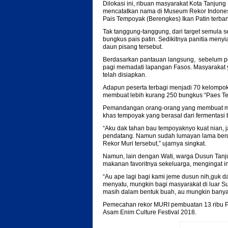
Dilokasi ini, ribuan masyarakat Kota Tanju
mencatatkan nama di Museum Rekor Indones
Pais Tempoyak (Berengkes) Ikan Patin terba
Tak tanggung-tanggung, dari target semula s
bungkus pais patin. Sedikitnya panitia meny
daun pisang tersebut.
Berdasarkan pantauan langsung, sebelum pe
pagi memadati lapangan Fasos. Masyarakat y
telah disiapkan.
Adapun peserta terbagi menjadi 70 kelompo
membuat lebih kurang 250 bungkus “Paes Te
Pemandangan orang-orang yang membuat ma
khas tempoyak yang berasal dari fermentasi 
“Aku dak tahan bau tempoyaknyo kuat nian, j
pendatang. Namun sudah lumayan lama berd
Rekor Muri tersebut,” ujarnya singkat.
Namun, lain dengan Wati, warga Dusun Tanj
makanan favoritnya sekeluarga, mengingat i
“Au ape lagi bagi kami jeme dusun nih,guk dar
menyatu, mungkin bagi masyarakat di luar S
masih dalam bentuk buah, au mungkin banyak
Pemecahan rekor MURI pembuatan 13 ribu Pa
Asam Enim Culture Festival 2018.