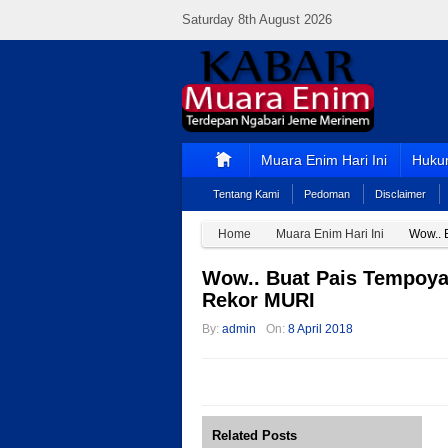
Saturday 8th August 2026
Muara Enim Hari Ini
Hukum
Tentang Kami
Pedoman
Disclaimer
Home
Muara Enim Hari Ini
Wow.. 
Wow.. Buat Pais Tempoya
Rekor MURI
By:
admin
On:
8 April 2018
Related Posts