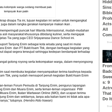
atu kelompok warga sedang membuat pais
tempoyak ikan patin
krap disapa Tia ini, tujuan kegiatan ini selain untuk mengangkat
n juga dalam rangka gerakan kampanye makan ikan .
n memperingati puncak hari Wanita Internasional, mudah-mudahan
 asli masyarakat khususnya dibidang kuliner, serta mengajak
jelas Tia yang juga CEO Srijayanasa Dance School ini.
port Tanjung Enim sebagai kota wisata yang saat ini mulai
ra Enim dan PT Bukit Asam Tbk, dengan berbagai kegiatan yang
tersebut dapat segera terwujud sehingga kedepan berdampak terhadap
angat gotong royong serta kekompakan warga, dalam menyongsong
nim saat membuka kegiatan menyampaikan terima kasihnya kepada
sam Tbk, yang sudah mensuport penuh kegiatan Bukit Asam Enim
man-teman Forum Pemuda di Tanjung Enim, pengurus lapangan
ung Enim dan Muara Enim, serta teman-teman organisasi PWI
Muara Enim, Ikatan Wartawan Online (IWO), dan ucapan terima
ng Enim dan sekitarnya, tanpa ada kalian kami ini tidak ada apa-
amanya,” tutupnya. (Hendro Aldo Irawan)