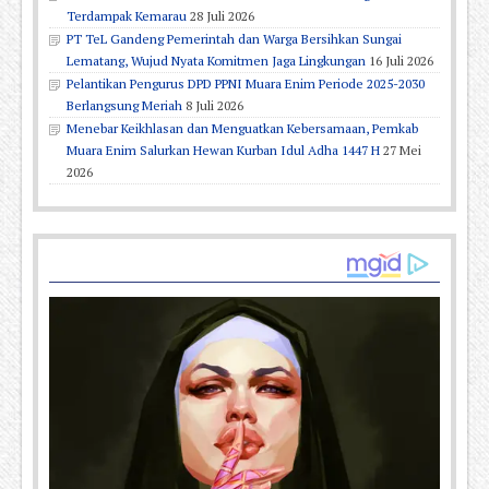
Terdampak Kemarau
28 Juli 2026
PT TeL Gandeng Pemerintah dan Warga Bersihkan Sungai
Lematang, Wujud Nyata Komitmen Jaga Lingkungan
16 Juli 2026
Pelantikan Pengurus DPD PPNI Muara Enim Periode 2025-2030
Berlangsung Meriah
8 Juli 2026
Menebar Keikhlasan dan Menguatkan Kebersamaan, Pemkab
Muara Enim Salurkan Hewan Kurban Idul Adha 1447 H
27 Mei
2026