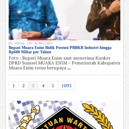
By:
admin
On:
26 Mei 2026
Bupati Muara Enim Bidik Potensi PBBKB Industri hingga
Rp600 Miliar per Tahun
Foto : Bupati Muara Enim saat menerima Kunker
DPRD Sumsel MUARA ENIM – Pemerintah Kabupaten
Muara Enim terus berupaya
...
1
2
3
4
5
1093