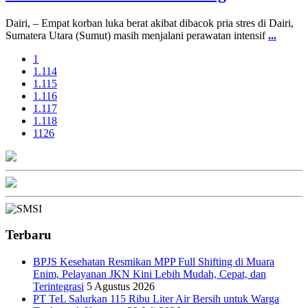
Dairi, – Empat korban luka berat akibat dibacok pria stres di Dairi,
Sumatera Utara (Sumut) masih menjalani perawatan intensif
...
1
1.114
1.115
1.116
1.117
1.118
1126
Terbaru
BPJS Kesehatan Resmikan MPP Full Shifting di Muara
Enim, Pelayanan JKN Kini Lebih Mudah, Cepat, dan
Terintegrasi
5 Agustus 2026
PT TeL Salurkan 115 Ribu Liter Air Bersih untuk Warga