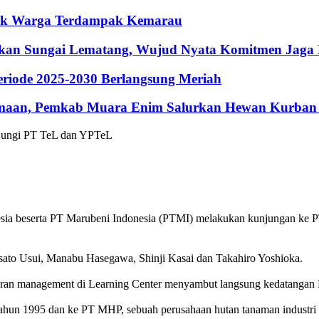
ntuk Warga Terdampak Kemarau
hkan Sungai Lematang, Wujud Nyata Komitmen Jaga
riode 2025-2030 Berlangsung Meriah
maan, Pemkab Muara Enim Salurkan Hewan Kurban 
sia beserta PT Marubeni Indonesia (PTMI) melakukan kunjungan ke 
to Usui, Manabu Hasegawa, Shinji Kasai dan Takahiro Yoshioka.
jaran management di Learning Center menyambut langsung kedatangan
 tahun 1995 dan ke PT MHP, sebuah perusahaan hutan tanaman industr