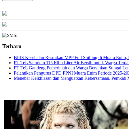
Terbaru
BPJS Kesehatan Resmikan MPP Full Shifting di Muara Enim, P
PT TeL Salurkan 115 Ribu Liter Air Bersih untuk Warga Ter
PT TeL Gandeng Pemerintah dan Warga Bersihkan Sungai Le
Pelantikan Pengurus DPD PPNI Muara Enim Periode 2025-20
Menebar Keikhlasan dan Menguatkan Kebersamaan, Pemkab 