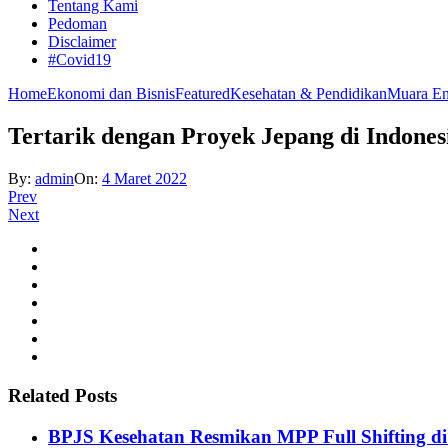
Tentang Kami
Pedoman
Disclaimer
#Covid19
Home
Ekonomi dan Bisnis
Featured
Kesehatan & Pendidikan
Muara En
Tertarik dengan Proyek Jepang di Indone
By:
admin
On:
4 Maret 2022
Prev
Next
Related Posts
BPJS Kesehatan Resmikan MPP Full Shifting di