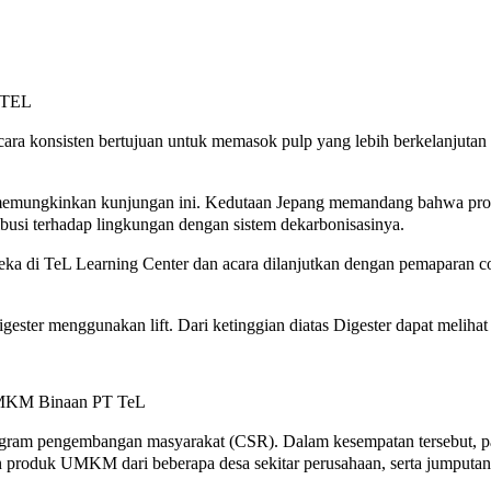
YPTEL
ecara konsisten bertujuan untuk memasok pulp yang lebih berkelanjuta
 memungkinkan kunjungan ini. Kedutaan Jepang memandang bahwa proy
usi terhadap lingkungan dengan sistem dekarbonisasinya.
a di TeL Learning Center dan acara dilanjutkan dengan pemaparan co
gester menggunakan lift. Dari ketinggian diatas Digester dapat melihat 
 UMKM Binaan PT TeL
gram pengembangan masyarakat (CSR). Dalam kesempatan tersebut, par
an produk UMKM dari beberapa desa sekitar perusahaan, serta jumputa