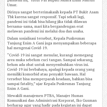
pandemi ini,” tutur Plh Bupati Muara Enim Nasrun
Umar.
Dirinya sangat berterimakasih kepada PT Bukit Asam
Tbk karena sangat responsif. Tapi sekali lagi,
pandemi ini tidak bisa hilang jika tidak dilawan
bersama-sama, mari kita bergandengan erat
melawan pandemi ini melalui doa dan usaha.
Dalam sosialisasi tersebut, Kepala Puskesmas
Tanjung Enim A Gani juga menyampaikan beberapa
hal mengenai Covid-19.
“Covid-19 ini sangat menular, kurangi memegang
area muka sebelum cuci tangan. Sampai sekarang,
belum ada obat untuk menyembuhkan virus ini.
Covid-19 ini berbahaya, apalagi kepada orang yang
memiliki komorbid atau penyakit bawaan. Hal
tersebut bisa memperparah keadaan, bahkan bisa
sampai fatality,” ujar Kepala Puskesmas Tanjung
Enim A Gani.
Mewakili manajemen PTBA, Manajer Humas
Komunikasi dan Administrasi Korporat, Iko Gusman
berharap agar yang hadir pada kegiatan ini dapat