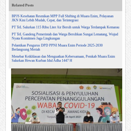
Related Posts
BPJS Kesehatan Resmikan MPP Full Shifting di Muara Enim, Pelayanan
JKN Kini Lebih Mudah, Cepat, dan Terintegrasi
PT TeL Salurkan 115 Ribu Liter Air Bersih untuk Warga Terdampak Kemarau
PT TeL Gandeng Pemerintah dan Warga Bersihkan Sungai Lematang, Wujud
Nyata Komitmen Jaga Lingkungan
Pelantikan Pengurus DPD PPNI Muara Enim Periode 2025-2030
Berlangsung Meriah
Menebar Keikhlasan dan Menguatkan Kebersamaan, Pemkab Muara Enim
Salurkan Hewan Kurban Idul Adha 1447 H