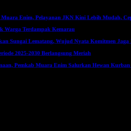
 Muara Enim, Pelayanan JKN Kini Lebih Mudah, Cepa
ntuk Warga Terdampak Kemarau
hkan Sungai Lematang, Wujud Nyata Komitmen Jaga
riode 2025-2030 Berlangsung Meriah
maan, Pemkab Muara Enim Salurkan Hewan Kurban 