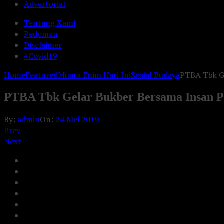
Advertorial
Tentang Kami
Pedoman
Disclaimer
#Covid19
Home
Featured
Muara Enim Hari Ini
Sosial Budaya
PTBA Tbk G
PTBA Tbk Gelar Bukber Bersama Insan 
By:
admin
On:
24 Mei 2019
Prev
Next