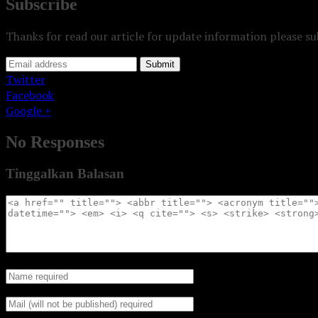
Subscribe
Thanks for read our article for update information please s
Submit
Twitter
Facebook
Google +
No Responses
Tinggalkan Balasan