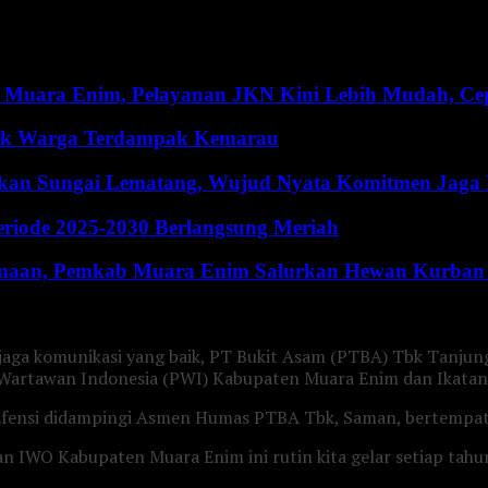
 Muara Enim, Pelayanan JKN Kini Lebih Mudah, Cepa
ntuk Warga Terdampak Kemarau
hkan Sungai Lematang, Wujud Nyata Komitmen Jaga
riode 2025-2030 Berlangsung Meriah
maan, Pemkab Muara Enim Salurkan Hewan Kurban 
jaga komunikasi yang baik, PT Bukit Asam (PTBA) Tbk Tanju
 Wartawan Indonesia (PWI) Kabupaten Muara Enim dan Ikata
Efensi didampingi Asmen Humas PTBA Tbk, Saman, bertempat 
an IWO Kabupaten Muara Enim ini rutin kita gelar setiap ta