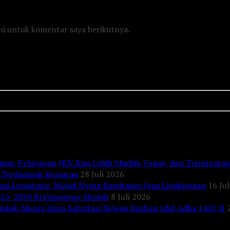
ni untuk komentar saya berikutnya.
nim, Pelayanan JKN Kini Lebih Mudah, Cepat, dan Terintegras
ga Terdampak Kemarau
28 Juli 2026
gai Lematang, Wujud Nyata Komitmen Jaga Lingkungan
16 Jul
025-2030 Berlangsung Meriah
8 Juli 2026
mkab Muara Enim Salurkan Hewan Kurban Idul Adha 1447 H