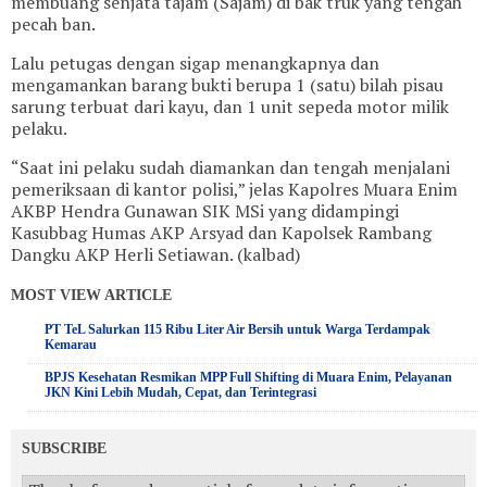
membuang senjata tajam (Sajam) di bak truk yang tengah
pecah ban.
Lalu petugas dengan sigap menangkapnya dan
mengamankan barang bukti berupa 1 (satu) bilah pisau
sarung terbuat dari kayu, dan 1 unit sepeda motor milik
pelaku.
“Saat ini pelaku sudah diamankan dan tengah menjalani
pemeriksaan di kantor polisi,” jelas Kapolres Muara Enim
AKBP Hendra Gunawan SIK MSi yang didampingi
Kasubbag Humas AKP Arsyad dan Kapolsek Rambang
Dangku AKP Herli Setiawan. (kalbad)
MOST VIEW ARTICLE
PT TeL Salurkan 115 Ribu Liter Air Bersih untuk Warga Terdampak
Kemarau
BPJS Kesehatan Resmikan MPP Full Shifting di Muara Enim, Pelayanan
JKN Kini Lebih Mudah, Cepat, dan Terintegrasi
SUBSCRIBE