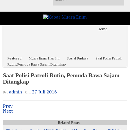
Home
Muara Enim Hari Ini
Hukum & Kriminal
Kesehatan & Pendidikan
Ekonomi dan Bisnis
Sosial Budaya
Advertorial
Tentang Kami
Pedoman
Disclaimer
#Covid19
Featured
Muara Enim Hari Ini
Sosial Budaya
Saat Polisi Patroli
Rutin, Pemuda Bawa Sajam Ditangkap
Saat Polisi Patroli Rutin, Pemuda Bawa Sajam
Ditangkap
admin
27 Juli 2016
By:
On:
Prev
Next
Related Posts