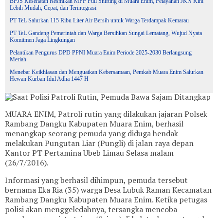
BPJS Kesehatan Resmikan MPP Full Shifting di Muara Enim, Pelayanan JKN Kini
Lebih Mudah, Cepat, dan Terintegrasi
PT TeL Salurkan 115 Ribu Liter Air Bersih untuk Warga Terdampak Kemarau
PT TeL Gandeng Pemerintah dan Warga Bersihkan Sungai Lematang, Wujud Nyata
Komitmen Jaga Lingkungan
Pelantikan Pengurus DPD PPNI Muara Enim Periode 2025-2030 Berlangsung
Meriah
Menebar Keikhlasan dan Menguatkan Kebersamaan, Pemkab Muara Enim Salurkan
Hewan Kurban Idul Adha 1447 H
MUARA ENIM, Patroli rutin yang dilakukan jajaran Polsek
Rambang Dangku Kabupaten Muara Enim, berhasil
menangkap seorang pemuda yang diduga hendak
melakukan Pungutan Liar (Pungli) di jalan raya depan
Kantor PT Pertamina Ubeb Limau Selasa malam
(26/7/2016).
Informasi yang berhasil dihimpun, pemuda tersebut
bernama Eka Ria (35) warga Desa Lubuk Raman Kecamatan
Rambang Dangku Kabupaten Muara Enim. Ketika petugas
polisi akan menggeledahnya, tersangka mencoba